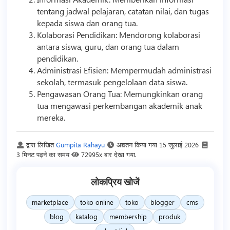
tentang jadwal pelajaran, catatan nilai, dan tugas
kepada siswa dan orang tua.
Kolaborasi Pendidikan: Mendorong kolaborasi
antara siswa, guru, dan orang tua dalam
pendidikan.
Administrasi Efisien: Mempermudah administrasi
sekolah, termasuk pengelolaan data siswa.
Pengawasan Orang Tua: Memungkinkan orang
tua mengawasi perkembangan akademik anak
mereka.
द्वारा लिखित
Gumpita Rahayu
अद्यतन किया गया
15 जुलाई 2026
3 मिनट पढ़ने का समय
72995x बार देखा गया.
लोकप्रिय खोजें
marketplace
toko online
toko
blogger
cms
blog
katalog
membership
produk