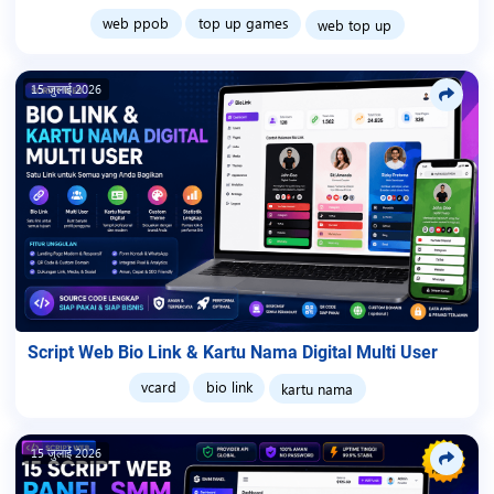
web ppob
top up games
web top up
15 जुलाई 2026
Script Web Bio Link & Kartu Nama Digital Multi User
vcard
bio link
kartu nama
15 जुलाई 2026