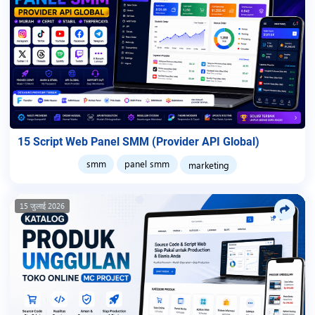
15 Script Web Panel SMM (Provider API Global)
smm
panel smm
marketing
15 जुलाई 2026