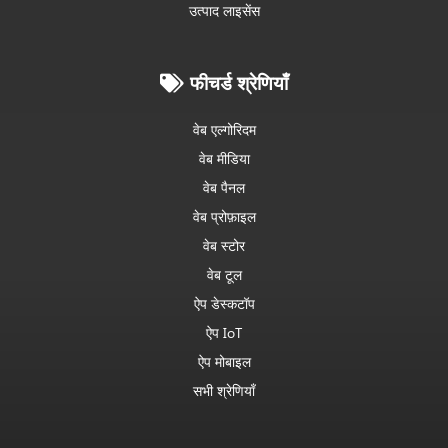
उत्पाद लाइसेंस
फीचर्ड श्रेणियाँ
वेब एल्गोरिदम
वेब मीडिया
वेब पैनल
वेब प्रोफ़ाइल
वेब स्टोर
वेब टूल
ऐप डेस्कटॉप
ऐप IoT
ऐप मोबाइल
सभी श्रेणियाँ