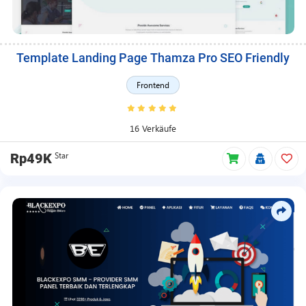
Template Landing Page Thamza Pro SEO Friendly
Frontend
16 Verkäufe
Star
Rp49K