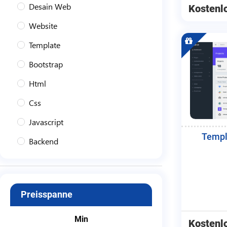
Desain Web
Kostenl
Website
Template
Bootstrap
Html
Css
Javascript
Templ
Backend
Administrator
Semantic Ui
Preisspanne
Min
Kostenl