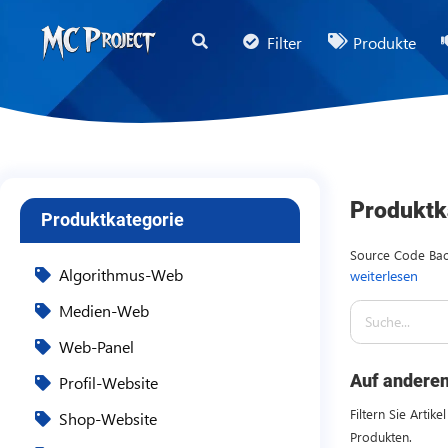
MC
Filter
Produkte
Project
Official
Store
Shop
für
Produktk
Produktkategorie
digitale
Produkte
Source Code Back
Algorithmus-Web
weiterlesen
yang berfokus p
und
sistem manajeme
Medien-Web
Freelancer-
dirancang modul
Dienstleistungen
Web-Panel
membangun aplik
dengan dokumenta
Auf anderen
Profil-Website
dengan bagian f
Filtern Sie Arti
Shop-Website
Produkten.