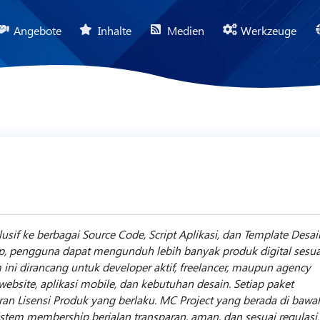
Angebote
Inhalte
Medien
Werkzeuge
if ke berbagai Source Code, Script Aplikasi, dan Template Desai
p, pengguna dapat mengunduh lebih banyak produk digital sesua
ini dirancang untuk developer aktif, freelancer, maupun agency
bsite, aplikasi mobile, dan kebutuhan desain. Setiap paket
uran Lisensi Produk yang berlaku. MC Project yang berada di bawa
tem membership berjalan transparan, aman, dan sesuai regulasi.