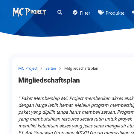
MC
Filter
Produkte
Project
Official
Store
Shop
für
digitale
MC Project
Seiten
Mitgliedschaftsplan
Produkte
Mitgliedschaftsplan
und
Freelancer-
Paket Membership MC Project memberikan akses eksklus
Dienstleistungen
dengan harga lebih hemat. Melalui program membershi
paket yang dipilih tanpa harus membeli satuan. Program 
yang membutuhkan resource secara rutin untuk proyek we
memiliki ketentuan akses yang jelas serta mengikuti at
PT. Adi Gunawan Grup atau 401XD Group memastikan sis