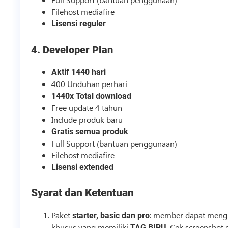
Filehost mediafire
Lisensi reguler
4. Developer Plan
Aktif 1440 hari
400 Unduhan perhari
1440x Total download
Free update 4 tahun
Include produk baru
Gratis semua produk
Full Support (bantuan penggunaan)
Filehost mediafire
Lisensi extended
Syarat dan Ketentuan
Paket
: member dapat mengu
starter, basic dan pro
khusus
yang memiliki
. Cek screenshot
TAG BIRU