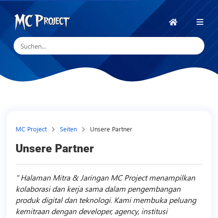
MC
Project
Startseite
Official
Store
Shop
für
digitale
Produkte
MC Project
Seiten
Unsere Partner
und
Unsere Partner
Freelancer-
Dienstleistungen
Halaman Mitra & Jaringan MC Project menampilkan
kolaborasi dan kerja sama dalam pengembangan
produk digital dan teknologi. Kami membuka peluang
kemitraan dengan developer, agency, institusi