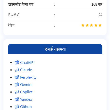
डाउनलोड किया गया
168 बार
टिप्पणियाँ
24
रेटिंग
5
/
5
एआई सहायता
पूछें ChatGPT
पूछें Claude
पूछें Perplexity
पूछें Gemini
पूछें Copilot
पूछें Yandex
पूछें Github