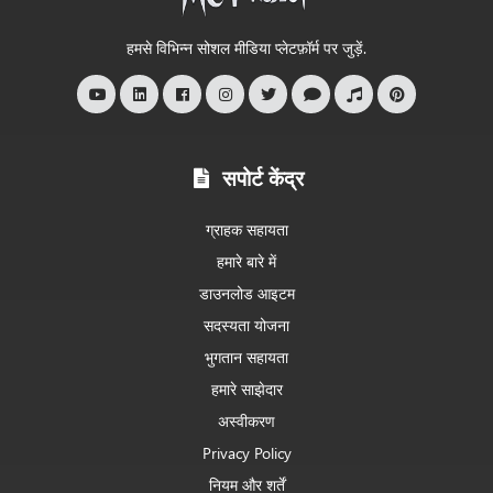
आपका
स्वागत
हमसे विभिन्न सोशल मीडिया प्लेटफ़ॉर्म पर जुड़ें.
है
सपोर्ट केंद्र
ग्राहक सहायता
हमारे बारे में
डाउनलोड आइटम
सदस्यता योजना
भुगतान सहायता
हमारे साझेदार
अस्वीकरण
Privacy Policy
नियम और शर्तें