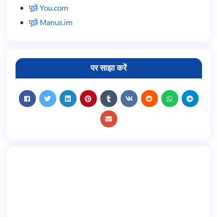
पूछें You.com
पूछें Manus.im
पर साझा करें