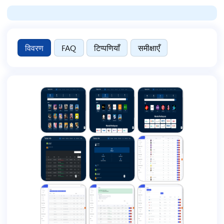
विवरण
FAQ
टिप्पणियाँ
समीक्षाएँ