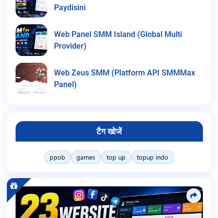
Paydisini
Web Panel SMM Island (Global Multi
Provider)
Web Zeus SMM (Platform API SMMMax
Panel)
टैग खोजें
ppob
games
top up
topup indo