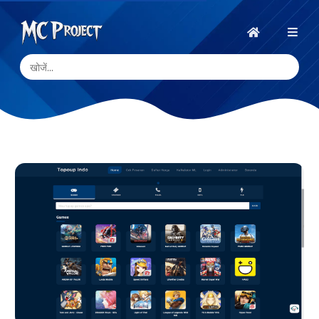
MC
Project
होम
Official
Store
डिजिटल
उत्पाद
स्टोर
और
फ्रीलांस
सेवाएँ