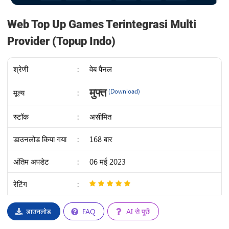
Web Top Up Games Terintegrasi Multi
Provider (Topup Indo)
श्रेणी
:
वेब पैनल
IDR
मुफ्त
मूल्य
:
(Download)
28K
स्टॉक
:
असीमित
डाउनलोड किया गया
:
168 बार
अंतिम अपडेट
:
06 मई 2023
रेटिंग
:
5
/
5
डाउनलोड
FAQ
AI से पूछें