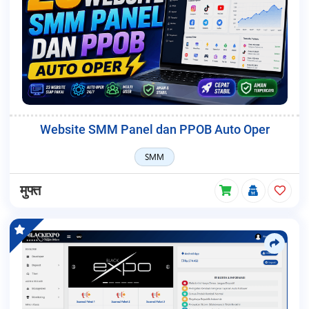
Website SMM Panel dan PPOB Auto Oper
SMM
मुफ्त