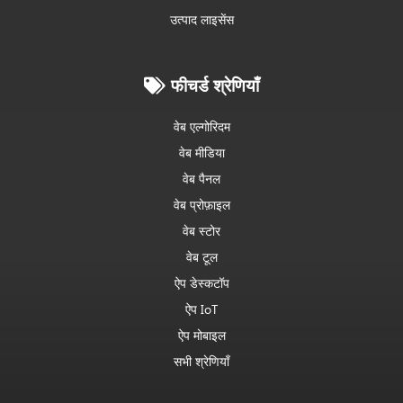
उत्पाद लाइसेंस
फीचर्ड श्रेणियाँ
वेब एल्गोरिदम
वेब मीडिया
वेब पैनल
वेब प्रोफ़ाइल
वेब स्टोर
वेब टूल
ऐप डेस्कटॉप
ऐप IoT
ऐप मोबाइल
सभी श्रेणियाँ