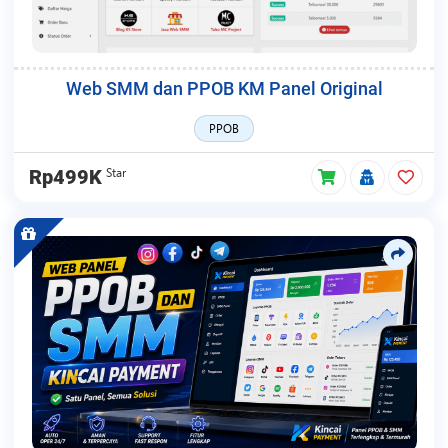
Web SMM dan PPOB KM Panel Original
PPOB
Star
Rp499K