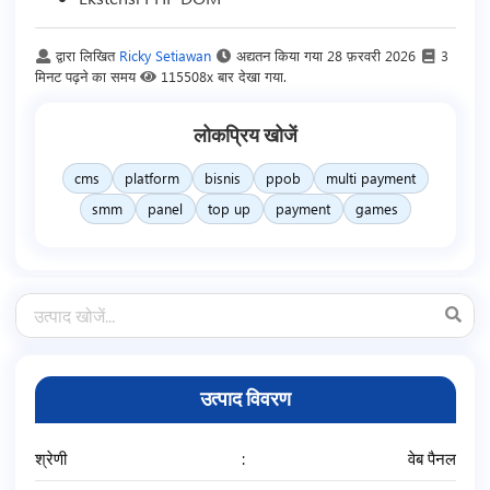
द्वारा लिखित
Ricky Setiawan
अद्यतन किया गया
28 फ़रवरी 2026
3
मिनट पढ़ने का समय
115508x बार देखा गया.
लोकप्रिय खोजें
cms
platform
bisnis
ppob
multi payment
smm
panel
top up
payment
games
उत्पाद विवरण
श्रेणी
वेब पैनल