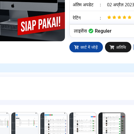
अंतिम अपडेट
:
02 अप्रैल 202
रेटिंग
:
लाइसेंस
Reguler
कार्ट में जोड़ें
अतिथि