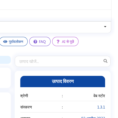
3
5
/
5
पूर्वावलोकन
FAQ
AI से पूछें
उत्पाद विवरण
श्रेणी
वेब स्टोर
संस्करण
1.3.1