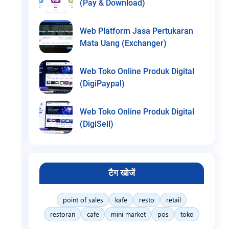
(Pay & Download)
Web Platform Jasa Pertukaran
Mata Uang (Exchanger)
Web Toko Online Produk Digital
(DigiPaypal)
Web Toko Online Produk Digital
(DigiSell)
टैग खोजें
point of sales
kafe
resto
retail
restoran
cafe
mini market
pos
toko