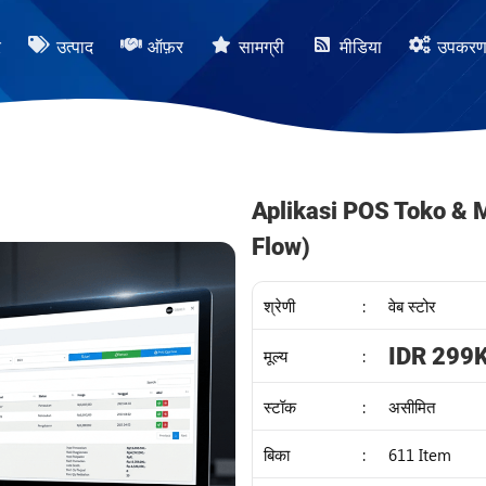
र
उत्पाद
ऑफ़र
सामग्री
मीडिया
उपकर
Aplikasi POS Toko & 
Flow)
श्रेणी
:
वेब स्टोर
IDR 299
मूल्य
:
स्टॉक
:
असीमित
बिका
:
611 Item