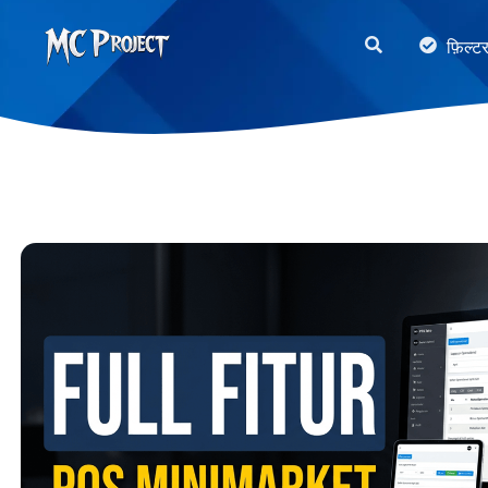
MC
फ़िल्ट
Project
Official
Store
डिजिटल
उत्पाद
स्टोर
और
फ्रीलांस
सेवाएँ