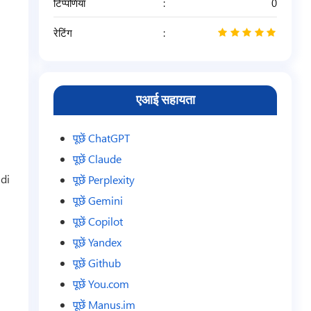
टिप्पणियाँ
0
रेटिंग
5
/
5
एआई सहायता
पूछें ChatGPT
पूछें Claude
 di
पूछें Perplexity
पूछें Gemini
पूछें Copilot
पूछें Yandex
पूछें Github
पूछें You.com
पूछें Manus.im