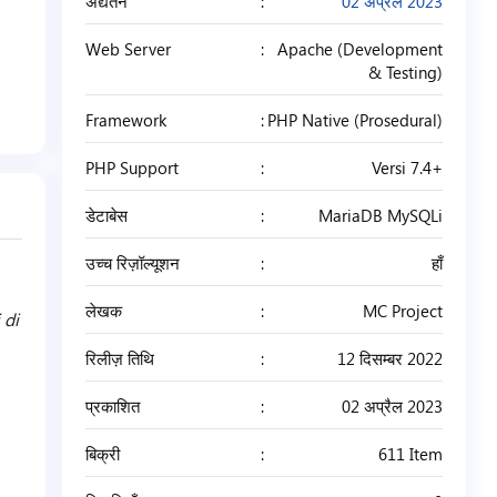
अद्यतन
02 अप्रैल 2023
Web Server
Apache (Development
& Testing)
Framework
PHP Native (Prosedural)
PHP Support
Versi 7.4+
डेटाबेस
MariaDB MySQLi
उच्च रिज़ॉल्यूशन
हाँ
लेखक
MC Project
 di
रिलीज़ तिथि
12 दिसम्बर 2022
प्रकाशित
02 अप्रैल 2023
बिक्री
611 Item