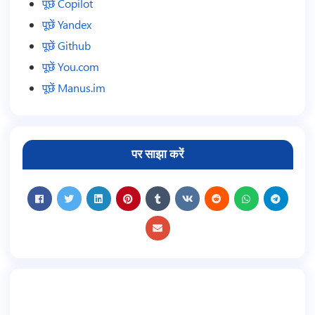
पूछें Copilot
पूछें Yandex
पूछें Github
पूछें You.com
पूछें Manus.im
पर साझा करें