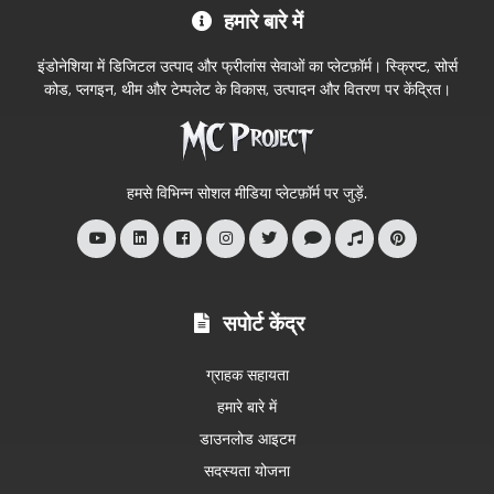
हमारे बारे में
Project
आधिकारिक
इंडोनेशिया में डिजिटल उत्पाद और फ्रीलांस सेवाओं का प्लेटफ़ॉर्म। स्क्रिप्ट, सोर्स
स्टोर
कोड, प्लगइन, थीम और टेम्पलेट के विकास, उत्पादन और वितरण पर केंद्रित।
में
आपका
स्वागत
हमसे विभिन्न सोशल मीडिया प्लेटफ़ॉर्म पर जुड़ें.
है
सपोर्ट केंद्र
ग्राहक सहायता
हमारे बारे में
डाउनलोड आइटम
सदस्यता योजना