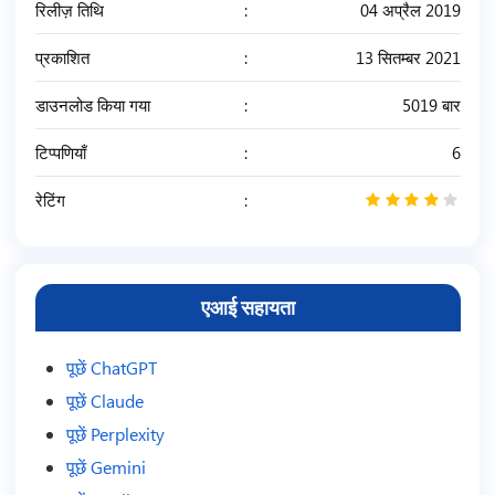
रिलीज़ तिथि
04 अप्रैल 2019
प्रकाशित
13 सितम्बर 2021
डाउनलोड किया गया
5019 बार
टिप्पणियाँ
6
रेटिंग
4
/
5
एआई सहायता
पूछें ChatGPT
पूछें Claude
पूछें Perplexity
पूछें Gemini