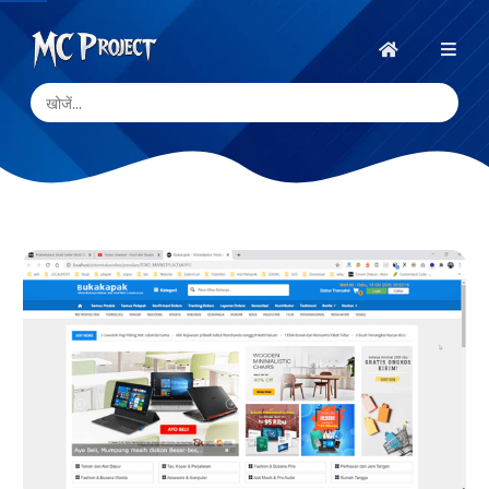
MC
Project
होम
Official
Store
डिजिटल
उत्पाद
स्टोर
और
फ्रीलांस
सेवाएँ