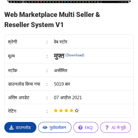
Web Marketplace Multi Seller &
Reseller System V1
श्रेणी
:
वेब स्टोर
IDR
मुफ्त
मूल्य
:
(Download)
50K
स्टॉक
:
असीमित
डाउनलोड किया गया
:
5019 बार
अंतिम अपडेट
:
07 अप्रैल 2021
रेटिंग
:
4
/
5
डाउनलोड
पूर्वावलोकन
FAQ
AI से पूछें