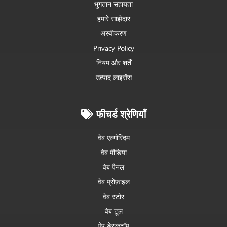
भुगतान सहायता
हमारे साझेदार
अस्वीकरण
Privacy Policy
नियम और शर्तें
उत्पाद लाइसेंस
फीचर्ड श्रेणियाँ
वेब एल्गोरिदम
वेब मीडिया
वेब पैनल
वेब प्रोफ़ाइल
वेब स्टोर
वेब टूल
ऐप डेस्कटॉप