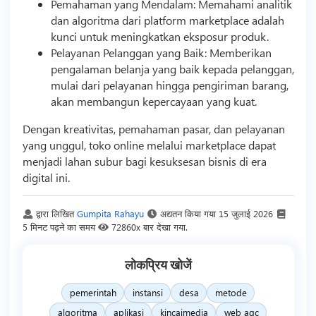
Pemahaman yang Mendalam: Memahami analitik
dan algoritma dari platform marketplace adalah
kunci untuk meningkatkan eksposur produk.
Pelayanan Pelanggan yang Baik: Memberikan
pengalaman belanja yang baik kepada pelanggan,
mulai dari pelayanan hingga pengiriman barang,
akan membangun kepercayaan yang kuat.
Dengan kreativitas, pemahaman pasar, dan pelayanan
yang unggul, toko online melalui marketplace dapat
menjadi lahan subur bagi kesuksesan
bisnis
di era
digital ini.
द्वारा लिखित
Gumpita Rahayu
अद्यतन किया गया
15 जुलाई 2026
5 मिनट पढ़ने का समय
72860x बार देखा गया.
लोकप्रिय खोजें
pemerintah
instansi
desa
metode
algoritma
aplikasi
kincaimedia
web agc