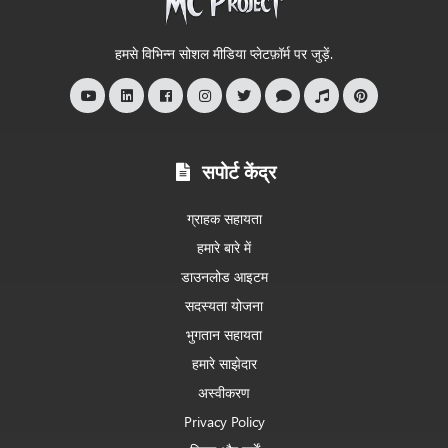
आपका
स्वागत
हमसे विभिन्न सोशल मीडिया प्लेटफ़ॉर्म पर जुड़ें.
है
सपोर्ट केंद्र
ग्राहक सहायता
हमारे बारे में
डाउनलोड आइटम
सदस्यता योजना
भुगतान सहायता
हमारे साझेदार
अस्वीकरण
Privacy Policy