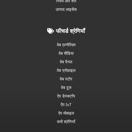
नियम और शर्तें
उत्पाद लाइसेंस
फीचर्ड श्रेणियाँ
वेब एल्गोरिदम
वेब मीडिया
वेब पैनल
वेब प्रोफ़ाइल
वेब स्टोर
वेब टूल
ऐप डेस्कटॉप
ऐप IoT
ऐप मोबाइल
सभी श्रेणियाँ