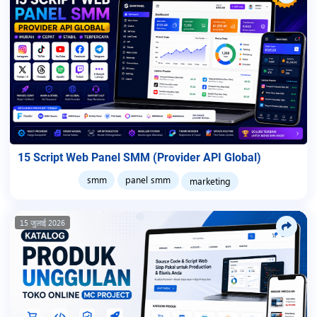
15 Script Web Panel SMM (Provider API Global)
smm
panel smm
marketing
15 जुलाई 2026