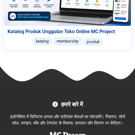
Katalog Produk Unggulan Toko Online MC Project
katalog
membership
produk
MC
हमारे बारे में
Project
आधिकारिक
इंडोनेशिया में डिजिटल उत्पाद और फ्रीलांस सेवाओं का प्लेटफ़ॉर्म। स्क्रिप्ट, सोर्स
स्टोर
कोड, प्लगइन, थीम और टेम्पलेट के विकास, उत्पादन और वितरण पर केंद्रित।
में