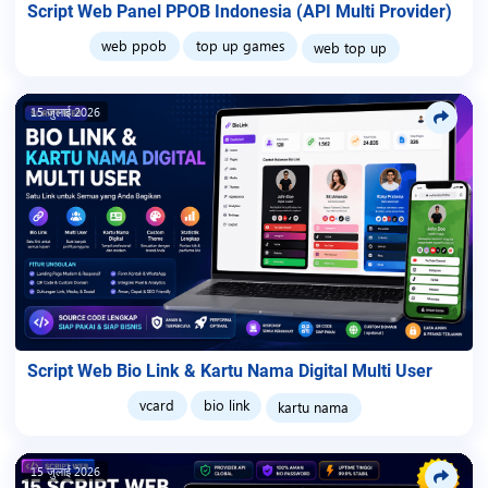
Script Web Panel PPOB Indonesia (API Multi Provider)
web ppob
top up games
web top up
15 जुलाई 2026
Script Web Bio Link & Kartu Nama Digital Multi User
vcard
bio link
kartu nama
15 जुलाई 2026