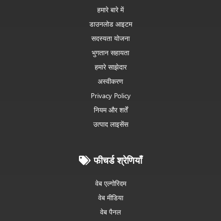
हमारे बारे में
डाउनलोड आइटम
सदस्यता योजना
भुगतान सहायता
हमारे साझेदार
अस्वीकरण
Privacy Policy
नियम और शर्तें
उत्पाद लाइसेंस
फीचर्ड श्रेणियाँ
वेब एल्गोरिदम
वेब मीडिया
वेब पैनल