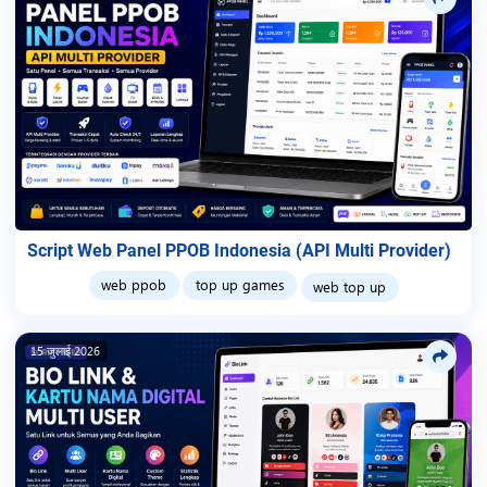
Script Web Panel PPOB Indonesia (API Multi Provider)
web ppob
top up games
web top up
15 जुलाई 2026