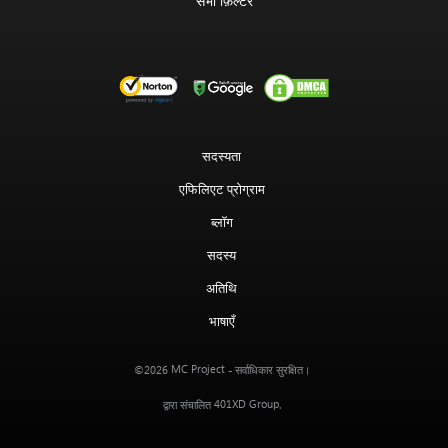
सभी फ़िल्टर
सदस्यता
एफिलिएट प्रोग्राम
ब्लॉग
सदस्य
अतिथि
भाषाएँ
MC Project
©2026
- सर्वाधिकार सुरक्षित।
401XD Group
द्वारा संचालित
.