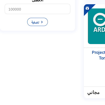
الأقصى
تصفية
Projec
To
مجاني