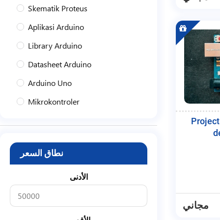
Skematik Proteus
Aplikasi Arduino
Library Arduino
Datasheet Arduino
Arduino Uno
Mikrokontroler
Iot
Projec
d
Proyek Arduino
نطاق السعر
الأدنى
مجاني