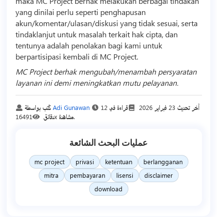
maka MC Project berhak melakukan berbagai tindakan
yang dinilai perlu seperti penghapusan
akun/komentar/ulasan/diskusi yang tidak sesuai, serta
tindaklanjut untuk masalah terkait hak cipta, dan
tentunya adalah penolakan bagi kami untuk
berpartisipasi kembali di MC Project.
MC Project berhak mengubah/menambah persyaratan
layanan ini demi meningkatkan mutu pelayanan.
آخر تحديث
23 فبراير 2026
قراءة في 12
Adi Gunawan
كُتب بواسطة
16491x مشاهدة.
دقائق
عمليات البحث الشائعة
mc project
privasi
ketentuan
berlangganan
mitra
pembayaran
lisensi
disclaimer
download