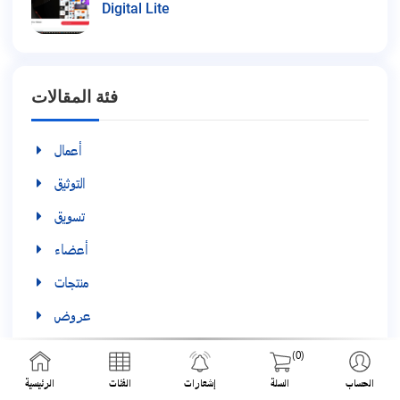
Digital Lite
فئة المقالات
أعمال
التوثيق
تسويق
أعضاء
منتجات
عروض
المراجعات
(0)
الخدمات
الحساب
السلة
إشعارات
الفئات
الرئيسية