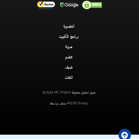
العضوية
برنامج الأفلييت
مدونة
عضو
ضيف
اللغات
MC Project
جميع الحقوق محفوظة
©2026
401XD Group
.
مشغل بواسطة