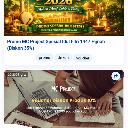
Promo MC Project Spesial Idul Fitri 1447 Hijriah
(Diskon 35%)
promo
diskon
voucher
22 فبراير 2026