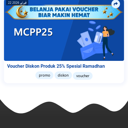
22 فبراير 2026
Voucher Diskon Produk 25% Spesial Ramadhan
promo
diskon
voucher
مرحبًا