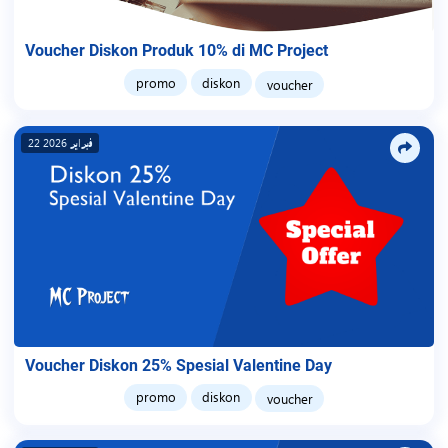
Voucher Diskon Produk 10% di MC Project
promo
diskon
voucher
22 فبراير 2026
Voucher Diskon 25% Spesial Valentine Day
promo
diskon
voucher