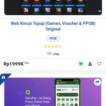
Web Kincai Topup (Games, Voucher & PPOB)
Original
PPOB
787 مبيعات
Dev
Rp1999K