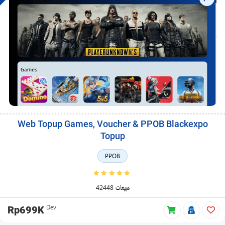
Web Topup Games, Voucher & PPOB Blackexpo
Topup
PPOB
42448 مبيعات
Dev
Rp699K