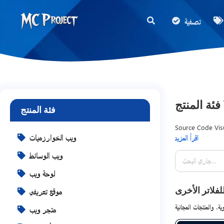
MC
تصفية
Project
Official
Store
متجر
المنتجات
فئة المنتج
الرقمية
وخدمات
Source Code Vis
ويب الخوارزميات
اقرأ المزيد
Script Aplikasi 
العمل
responsif. Produ
ويب الوسائط
الحر
laporan otomatis
لوحة ويب
developer yang 
Code lengkap de
لفلاتر الأخرى
موقع تعريفي
profesional.
متجر ويب