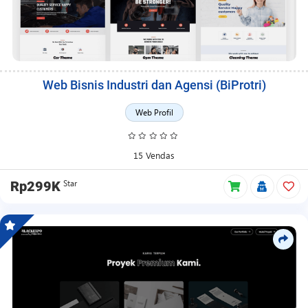
Web Bisnis Industri dan Agensi (BiProtri)
Web Profil
15 Vendas
Star
Rp299K