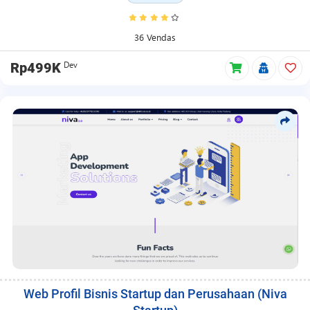
de
Promoção,
Pague
36 Vendas
Quanto
Quiser,
Dev
Rp499K
Produto
de
Assinatura
e
Produto
Gratuito.
Esta
é
uma
maneira
alternativa
de
encontrar
itens
relevantes.
Web Profil Bisnis Startup dan Perusahaan (Niva