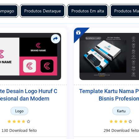
lâmpago
Produtos Destaque
Produtos Em alta
Produtos Ma
te Desain Logo Huruf C
Template Kartu Nama P
fesional dan Modern
Bisnis Profesion
Logo
Kartu
130 Download feito
294 Download feito