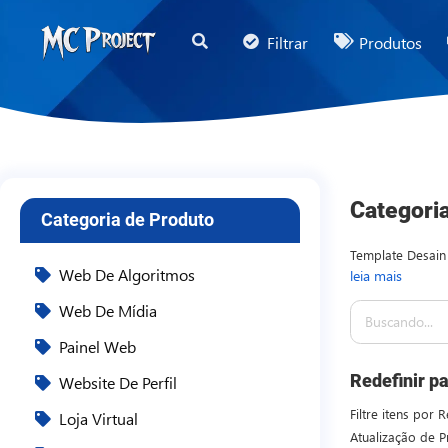
MC
Filtrar
Produtos
Project
Official
Store
Loja
de
Categoria
Categoria de Produto
Produtos
Digitais
Template Desain 
Web De Algoritmos
leia mais
menghadirkan ku
e
efisien. Produk
Web De Mídia
Serviços
menggunakan Adob
Freelance
Painel Web
siap cetak agar 
mahasiswa, hing
Redefinir pa
Website De Perfil
lengkap dengan 
Filtre itens por
dengan Desain W
Loja Virtual
Atualização de P