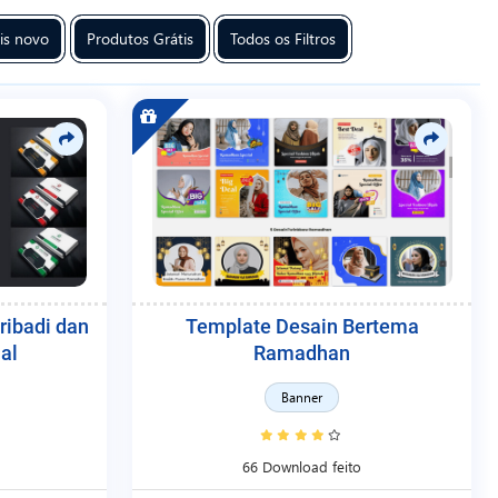
is novo
Produtos Grátis
Todos os Filtros
ribadi dan
Template Desain Bertema
al
Ramadhan
Banner
66 Download feito