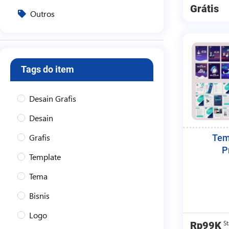
Grátis
Outros
Tags do item
Desain Grafis
Desain
Grafis
Tem
P
Template
Tema
Bisnis
Logo
St
Rp99K