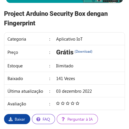
Project Arduino Security Box dengan
Fingerprint
Categoria
:
Aplicativo IoT
IDR
Grátis
Preço
:
(Download)
21K
Estoque
:
Ilimitado
Baixado
:
141 Vezes
Última atualização
:
03 dezembro 2022
Avaliação
:
4.68
/
5
Baixar
FAQ
Perguntar à IA