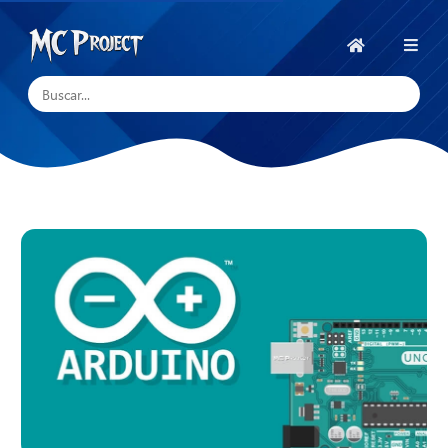
MC
Project
Início
Official
Store
Loja
de
Produtos
Digitais
e
Serviços
Freelance