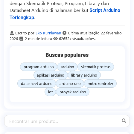
dengan Skematik Proteus, Program, Library dan
Datasheet Arduino di halaman berikut
Script Arduino
.
Terlengkap
Escrito por
Eko Kurniawan
Última atualização
22 fevereiro
2026
2 min de leitura
62652x visualizações.
Buscas populares
program arduino
arduino
skematik proteus
aplikasi arduino
library arduino
datasheet arduino
arduino uno
mikrokontroler
iot
proyek arduino