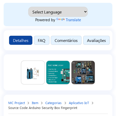
Powered by
Translate
Detalhes
FAQ
Comentários
Avaliações
MC Project
Item
Categorias
Aplicativo IoT
Source Code Arduino Security Box Fingerprint