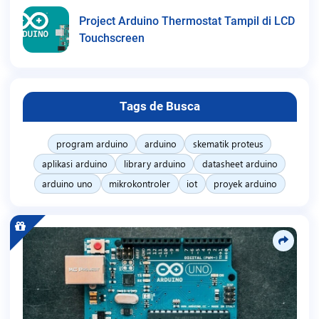
Project Arduino Thermostat Tampil di LCD
Touchscreen
Tags de Busca
program arduino
arduino
skematik proteus
aplikasi arduino
library arduino
datasheet arduino
arduino uno
mikrokontroler
iot
proyek arduino