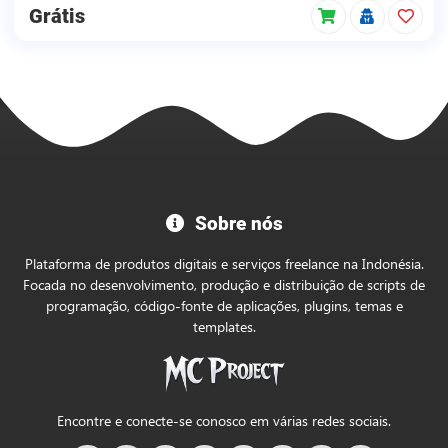
Grátis
Bem-
Sobre nós
vindo
à
Plataforma de produtos digitais e serviços freelance na Indonésia.
Loja
Focada no desenvolvimento, produção e distribuição de scripts de
programação, código-fonte de aplicações, plugins, temas e
Oficial
templates.
do
MC
Project
Encontre e conecte-se conosco em várias redes sociais.