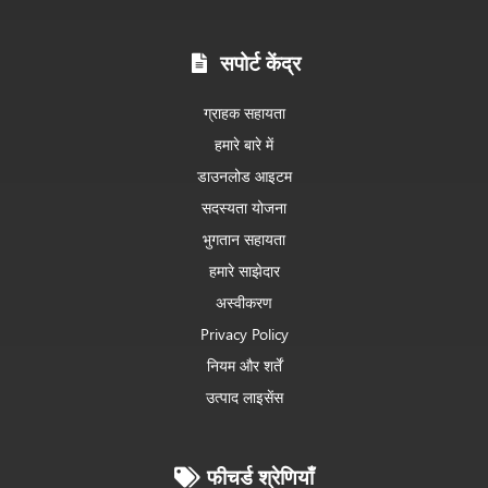
सपोर्ट केंद्र
ग्राहक सहायता
हमारे बारे में
डाउनलोड आइटम
सदस्यता योजना
भुगतान सहायता
हमारे साझेदार
अस्वीकरण
Privacy Policy
नियम और शर्तें
उत्पाद लाइसेंस
फीचर्ड श्रेणियाँ