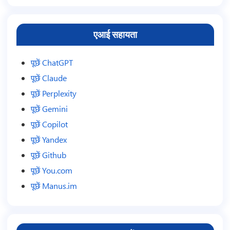
5
एआई सहायता
पूछें ChatGPT
पूछें Claude
पूछें Perplexity
पूछें Gemini
पूछें Copilot
पूछें Yandex
पूछें Github
पूछें You.com
पूछें Manus.im