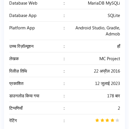
Database Web
MariaDB MySQLi
Database App
SQLite
Platform App
Android Studio, Gradle,
Admob
उच्च रिज़ॉल्यूशन
हाँ
लेखक
MC Project
रिलीज़ तिथि
22 अप्रैल 2016
प्रकाशित
12 जुलाई 2023
डाउनलोड किया गया
178 बार
टिप्पणियाँ
2
रेटिंग
4
/