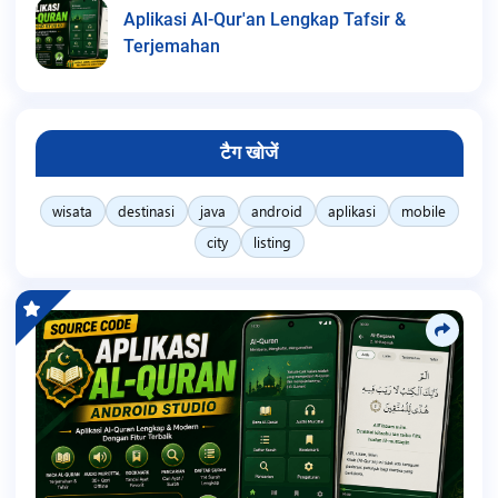
Aplikasi Al-Qur'an Lengkap Tafsir &
Terjemahan
टैग खोजें
wisata
destinasi
java
android
aplikasi
mobile
city
listing