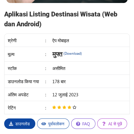
Aplikasi Listing Destinasi Wisata (Web
dan Android)
श्रेणी
:
ऐप मोबाइल
IDR
मुफ्त
मूल्य
:
(Download)
28K
स्टॉक
:
असीमित
डाउनलोड किया गया
:
178 बार
अंतिम अपडेट
:
12 जुलाई 2023
रेटिंग
:
4
/
5
डाउनलोड
पूर्वावलोकन
FAQ
AI से पूछें