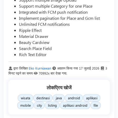
Support multiple Category for one Place
Integrated with FCM push notification
Implement pagination for Place and Gcm list
Unlimited FCM notifications
Ripple Effect
Material Drawer
Beauty Cardview
Search Place Field
Rich Text Editor
द्वारा लिखित
Eko Kurniawan
अद्यतन किया गया
17 जुलाई 2026
3
मिनट पढ़ने का समय
70992x बार देखा गया.
लोकप्रिय खोजें
wisata
destinasi
java
android
aplikasi
mobile
city
listing
aplikasi android
file