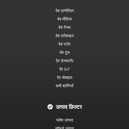
वेब एल्गोरिदम
वेब मीडिया
वेब पैनल
वेब प्रोफ़ाइल
वेब स्टोर
वेब टूल
ऐप डेस्कटॉप
ऐप IoT
ऐप मोबाइल
सभी श्रेणियाँ
उत्पाद फ़िल्टर
फ्लैश उत्पाद
फीचर्ड उत्पाद