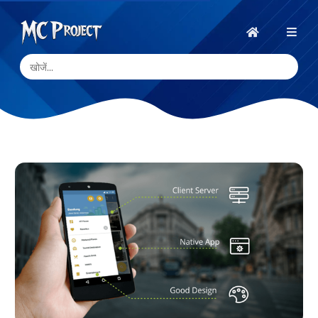
MC
Project
होम
Official
Store
डिजिटल
उत्पाद
स्टोर
और
फ्रीलांस
सेवाएँ