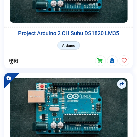
Project Arduino 2 CH Suhu DS1820 LM35
Arduino
मुफ्त