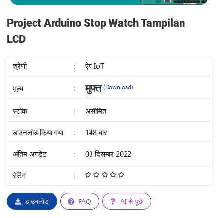
Project Arduino Stop Watch Tampilan
LCD
श्रेणी
:
ऐप IoT
IDR
मुफ्त
मूल्य
:
(Download)
28K
स्टॉक
:
असीमित
डाउनलोड किया गया
:
148 बार
अंतिम अपडेट
:
03 दिसम्बर 2022
रेटिंग
:
4.68
/
5
डाउनलोड
FAQ
AI से पूछें