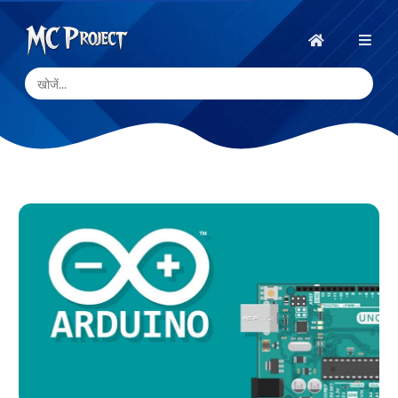
MC
Project
होम
Official
Store
डिजिटल
उत्पाद
स्टोर
और
फ्रीलांस
सेवाएँ