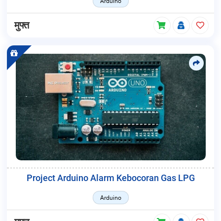
Arduino
मुफ्त
Project Arduino Alarm Kebocoran Gas LPG
Arduino