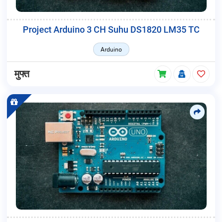
Project Arduino 3 CH Suhu DS1820 LM35 TC
Arduino
मुफ्त