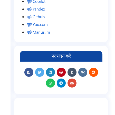
पूछें Copilot
पूछें Yandex
पूछें Github
पूछें You.com
पूछें Manus.im
पर साझा करें