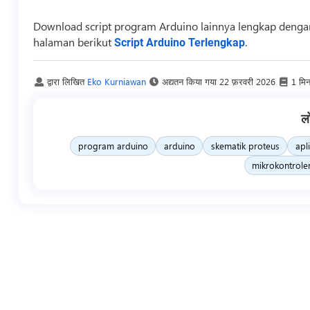
Download
script
program Arduino lainnya lengkap dengan
halaman berikut
.
Script Arduino Terlengkap
द्वारा लिखित
Eko Kurniawan
अद्यतन किया गया
22 फ़रवरी 2026
1 मि
ल
program arduino
arduino
skematik proteus
apl
mikrokontrole