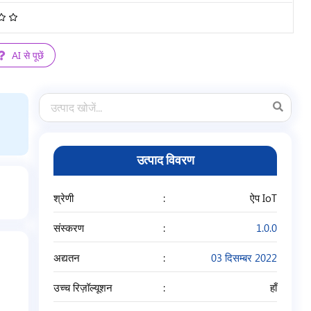
4.68
/
5
AI से पूछें
उत्पाद विवरण
श्रेणी
ऐप IoT
संस्करण
1.0.0
अद्यतन
03 दिसम्बर 2022
उच्च रिज़ॉल्यूशन
हाँ