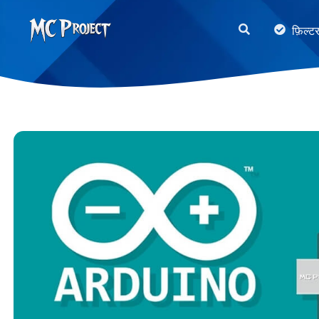
MC
फ़िल्ट
Project
Official
Store
डिजिटल
उत्पाद
स्टोर
और
फ्रीलांस
सेवाएँ