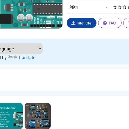
रेटिंग
:
डाउनलोड
FAQ
d by
Translate