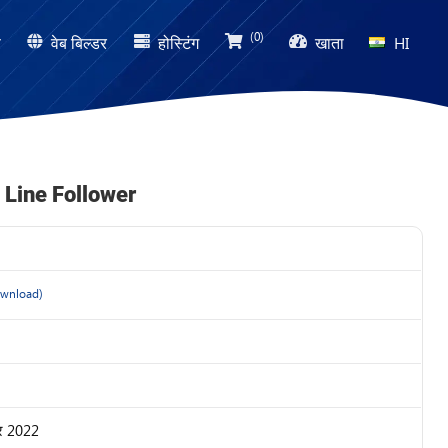
(0)
ण
वेब बिल्डर
होस्टिंग
खाता
HI
 Line Follower
wnload)
बर 2022