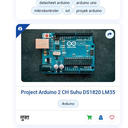
datasheet arduino
arduino uno
mikrokontroler
iot
proyek arduino
Project Arduino 2 CH Suhu DS1820 LM35
Arduino
मुफ्त