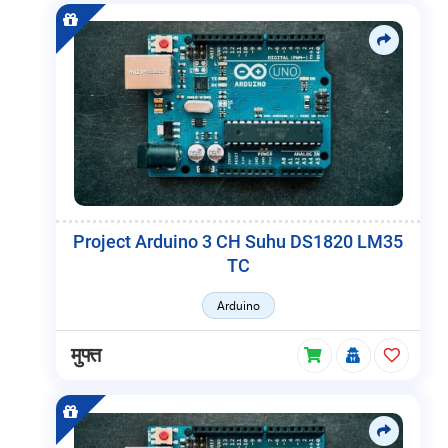
Project Arduino 3 CH Suhu DS1820 LM35
TC
Arduino
मुफ्त