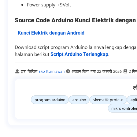
Power supply +9Volt
Source Code
Arduino Kunci Elektrik dengan
-
Kunci Elektrik dengan Android
Download
script
program Arduino lainnya lengkap dengan
halaman berikut
.
Script Arduino Terlengkap
द्वारा लिखित
Eko Kurniawan
अद्यतन किया गया
22 फ़रवरी 2026
2 मि
ल
program arduino
arduino
skematik proteus
apl
mikrokontrole