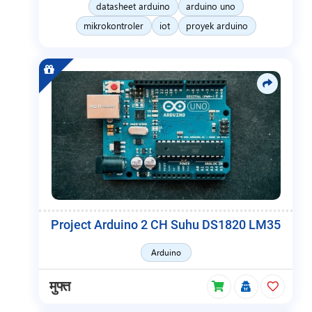
datasheet arduino
arduino uno
mikrokontroler
iot
proyek arduino
Project Arduino 2 CH Suhu DS1820 LM35
Arduino
मुफ्त