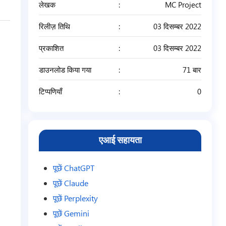
लेखक
MC Project
रिलीज़ तिथि
03 दिसम्बर 2022
प्रकाशित
03 दिसम्बर 2022
डाउनलोड किया गया
71 बार
टिप्पणियाँ
0
एआई सहायता
पूछें ChatGPT
पूछें Claude
पूछें Perplexity
पूछें Gemini