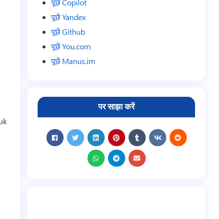
पूछें Copilot
पूछें Yandex
पूछें Github
पूछें You.com
पूछें Manus.im
पर साझा करें
uk