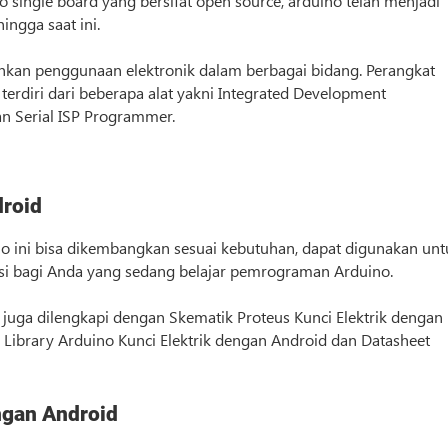
single board yang bersifat open source, arduino telah menjadi
ingga saat ini.
an penggunaan elektronik dalam berbagai bidang. Perangkat
terdiri dari beberapa alat yakni Integrated Development
dan Serial ISP Programmer.
droid
no ini bisa dikembangkan sesuai kebutuhan, dapat digunakan unt
ensi bagi Anda yang sedang belajar pemrograman Arduino.
 juga dilengkapi dengan Skematik Proteus Kunci Elektrik dengan
 Library Arduino Kunci Elektrik dengan Android dan Datasheet
ngan Android