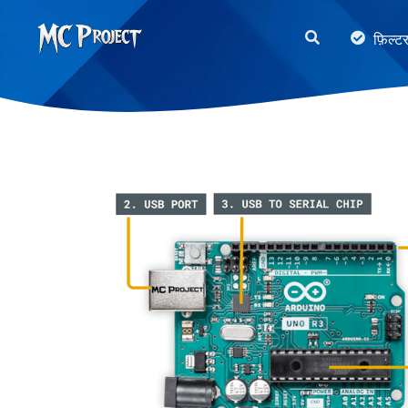
MC
फ़िल्ट
Project
Official
Store
डिजिटल
उत्पाद
स्टोर
और
फ्रीलांस
सेवाएँ