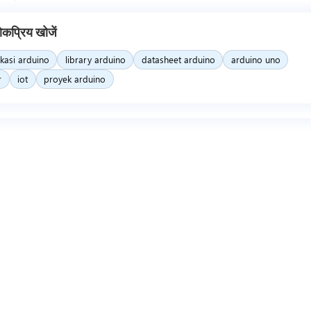
ोकप्रिय खोजें
ikasi arduino
library arduino
datasheet arduino
arduino uno
r
iot
proyek arduino