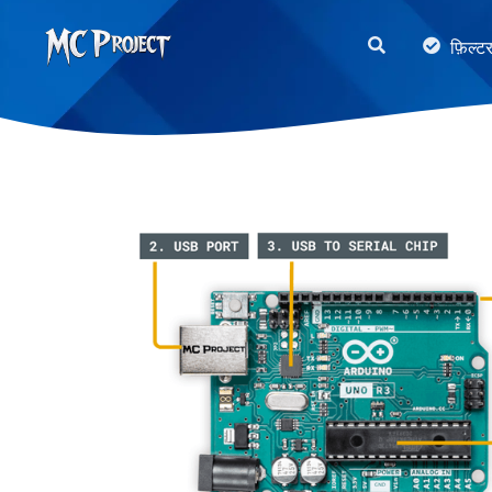
MC
फ़िल्ट
Project
Official
Store
डिजिटल
उत्पाद
स्टोर
और
फ्रीलांस
सेवाएँ