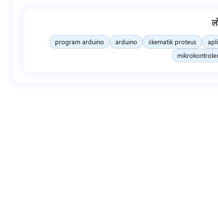
ल
program arduino
arduino
skematik proteus
apl
mikrokontrole