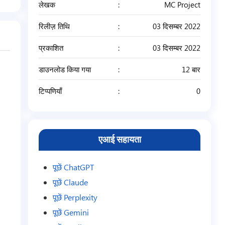
लेखक
MC Project
रिलीज़ तिथि
03 दिसम्बर 2022
प्रकाशित
03 दिसम्बर 2022
डाउनलोड किया गया
12 बार
टिप्पणियाँ
0
एआई सहायता
पूछें ChatGPT
पूछें Claude
पूछें Perplexity
पूछें Gemini