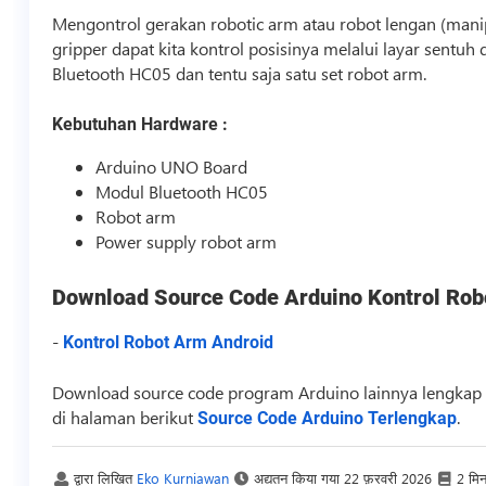
Mengontrol gerakan robotic arm atau robot lengan (mani
gripper dapat kita kontrol posisinya melalui layar sentuh
Bluetooth HC05 dan tentu saja satu set robot arm.
Kebutuhan Hardware :
Arduino UNO Board
Modul Bluetooth HC05
Robot arm
Power supply robot arm
Download
Source Code
Arduino Kontrol Rob
-
Kontrol Robot Arm Android
Download
source code
program Arduino lainnya lengkap 
di halaman berikut
.
Source Code Arduino Terlengkap
द्वारा लिखित
Eko Kurniawan
अद्यतन किया गया
22 फ़रवरी 2026
2 मि