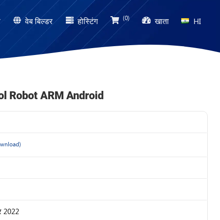
(0)
ण
वेब बिल्डर
होस्टिंग
खाता
HI
rol Robot ARM Android
wnload)
बर 2022