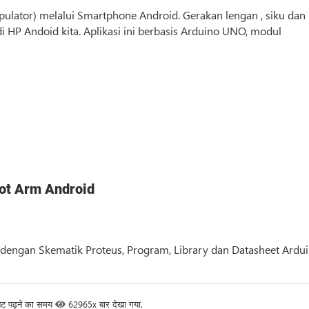
pulator) melalui Smartphone Android. Gerakan lengan , siku dan
 di HP Andoid kita. Aplikasi ini berbasis Arduino UNO, modul
ot Arm Android
dengan Skematik Proteus, Program, Library dan Datasheet Ardu
नट पढ़ने का समय
62965x बार देखा गया.