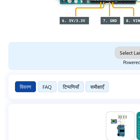
Powere
विवरण
FAQ
टिप्पणियाँ
समीक्षाएँ