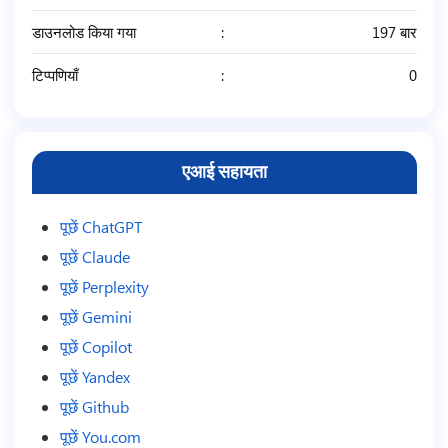
डाउनलोड किया गया
197 बार
टिप्पणियाँ
0
एआई सहायता
पूछें ChatGPT
पूछें Claude
पूछें Perplexity
पूछें Gemini
पूछें Copilot
पूछें Yandex
पूछें Github
पूछें You.com