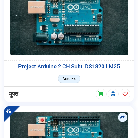
Project Arduino 2 CH Suhu DS1820 LM35
Arduino
मुफ्त