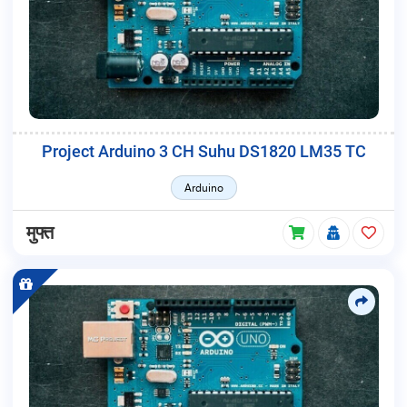
Project Arduino 3 CH Suhu DS1820 LM35 TC
Arduino
मुफ्त