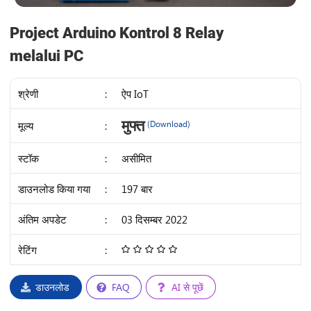
Project Arduino Kontrol 8 Relay
melalui PC
श्रेणी
:
ऐप IoT
IDR
मुफ्त
मूल्य
:
(Download)
17K
स्टॉक
:
असीमित
डाउनलोड किया गया
:
197 बार
अंतिम अपडेट
:
03 दिसम्बर 2022
रेटिंग
:
4.68
/
5
डाउनलोड
FAQ
AI से पूछें