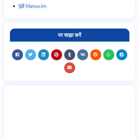
पूछें Manus.im
पर साझा करें