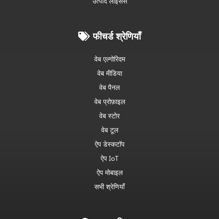
उत्पाद लाइसेंस
फीचर्ड श्रेणियाँ
वेब एल्गोरिदम
वेब मीडिया
वेब पैनल
वेब प्रोफ़ाइल
वेब स्टोर
वेब टूल
ऐप डेस्कटॉप
ऐप IoT
ऐप मोबाइल
सभी श्रेणियाँ