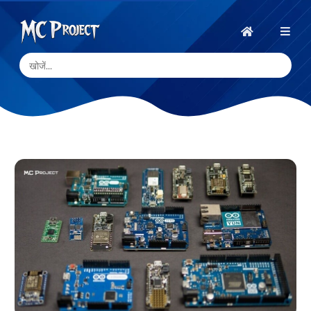
MC
Project
होम
Official
Store
डिजिटल
उत्पाद
स्टोर
और
फ्रीलांस
सेवाएँ