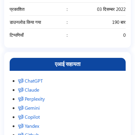
प्रकाशित
03 दिसम्बर 2022
डाउनलोड किया गया
190 बार
टिप्पणियाँ
0
एआई सहायता
पूछें ChatGPT
पूछें Claude
पूछें Perplexity
पूछें Gemini
पूछें Copilot
पूछें Yandex
पूछें Github