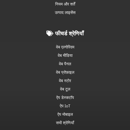
नियम और शर्तें
उत्पाद लाइसेंस
फीचर्ड श्रेणियाँ
वेब एल्गोरिदम
वेब मीडिया
वेब पैनल
वेब प्रोफ़ाइल
वेब स्टोर
वेब टूल
ऐप डेस्कटॉप
ऐप IoT
ऐप मोबाइल
सभी श्रेणियाँ