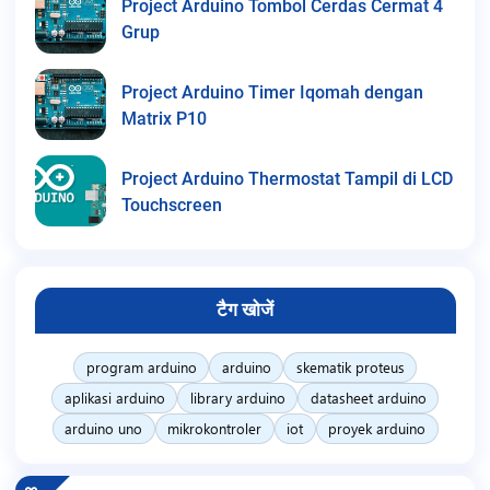
Project Arduino Tombol Cerdas Cermat 4
Grup
Project Arduino Timer Iqomah dengan
Matrix P10
Project Arduino Thermostat Tampil di LCD
Touchscreen
टैग खोजें
program arduino
arduino
skematik proteus
aplikasi arduino
library arduino
datasheet arduino
arduino uno
mikrokontroler
iot
proyek arduino