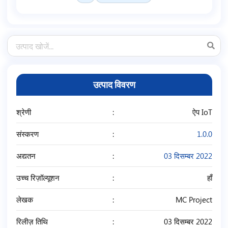
उत्पाद विवरण
श्रेणी
ऐप IoT
संस्करण
1.0.0
अद्यतन
03 दिसम्बर 2022
उच्च रिज़ॉल्यूशन
हाँ
लेखक
MC Project
रिलीज़ तिथि
03 दिसम्बर 2022