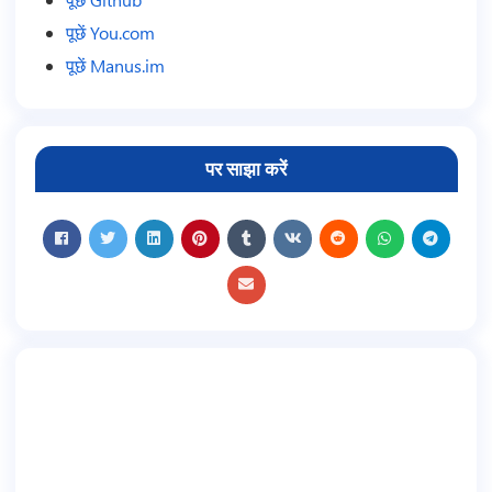
पूछें You.com
पूछें Manus.im
पर साझा करें