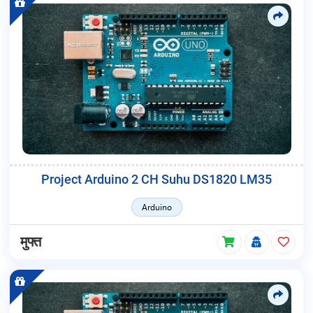
Project Arduino 2 CH Suhu DS1820 LM35
Arduino
मुफ्त