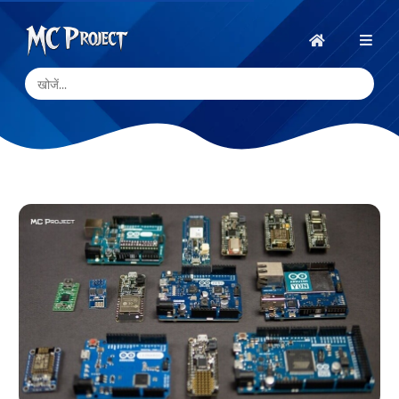
MC
Project
होम
Official
Store
डिजिटल
उत्पाद
स्टोर
और
फ्रीलांस
सेवाएँ