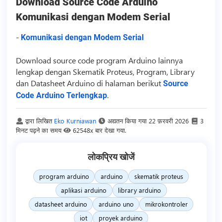
Download
Source Code
Arduino
Komunikasi dengan Modem Serial
-
Komunikasi dengan Modem Serial
Download
source code
program Arduino lainnya
lengkap dengan Skematik Proteus, Program, Library
dan Datasheet Arduino di halaman berikut
Source
.
Code Arduino Terlengkap
द्वारा लिखित
Eko Kurniawan
अद्यतन किया गया
22 फ़रवरी 2026
3
मिनट पढ़ने का समय
62548x बार देखा गया.
लोकप्रिय खोजें
program arduino
arduino
skematik proteus
aplikasi arduino
library arduino
datasheet arduino
arduino uno
mikrokontroler
iot
proyek arduino