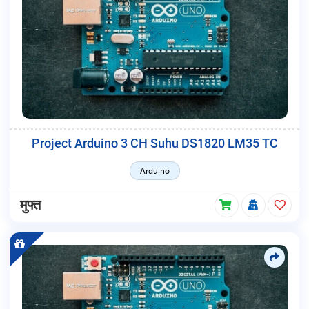
Project Arduino 3 CH Suhu DS1820 LM35 TC
Arduino
मुफ्त