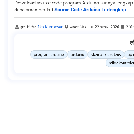
Download
source code
program Arduino lainnya lengkap 
di halaman berikut
.
Source Code Arduino Terlengkap
द्वारा लिखित
Eko Kurniawan
अद्यतन किया गया
22 फ़रवरी 2026
2 मि
ल
program arduino
arduino
skematik proteus
apl
mikrokontrole