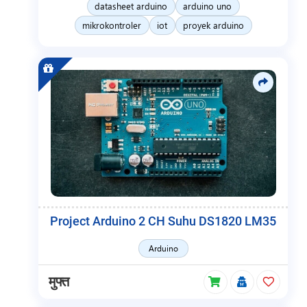
datasheet arduino
arduino uno
mikrokontroler
iot
proyek arduino
Project Arduino 2 CH Suhu DS1820 LM35
Arduino
मुफ्त