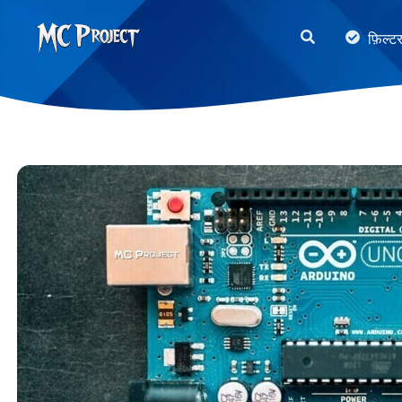
MC
फ़िल्ट
Project
Official
Store
डिजिटल
उत्पाद
स्टोर
और
फ्रीलांस
सेवाएँ