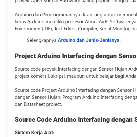
proyek Open Source Hardware paling populer hingga saat 
Arduino dan Pemrogramannya dirancang untuk memudahk
keras Arduino memiliki prosesor Atmel AVR. Softwarenya 
Environment(IDE), Text-Editor, Compiler, Serial Monitor, 
Selengkapnya
.
Arduino dan Jenis-Jenisnya
Project Arduino Interfacing dengan Senso
Source code
proyek Interfacing dengan Sensor Hujan Ardu
project komersil, skripsi, maupun untuk belajar bagi An
Source code
Project Arduino Interfacing dengan Sensor Hu
dengan Sensor Hujan, Program Arduino Interfacing denga
dan Datasheet project.
Source Code
Arduino Interfacing dengan 
Sistem Kerja Alat: