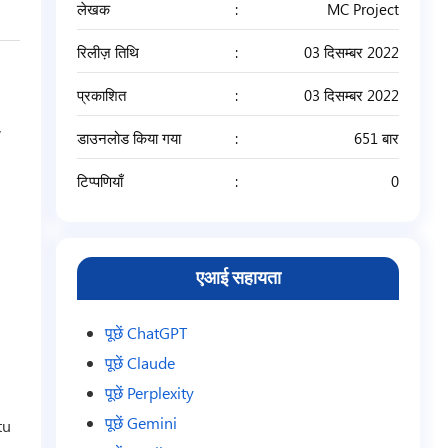
लेखक
MC Project
रिलीज़ तिथि
03 दिसम्बर 2022
प्रकाशित
03 दिसम्बर 2022
डाउनलोड किया गया
651 बार
टिप्पणियाँ
0
एआई सहायता
पूछें ChatGPT
पूछें Claude
पूछें Perplexity
पूछें Gemini
tu