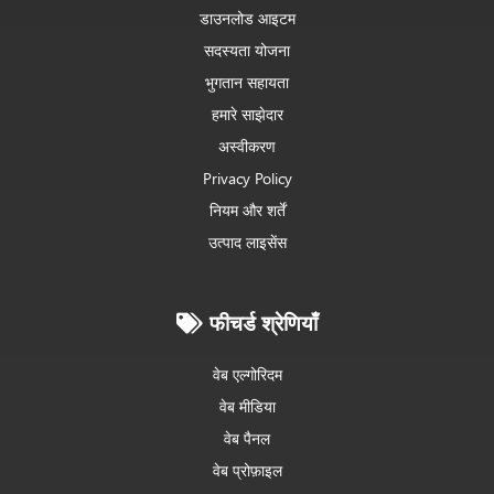
डाउनलोड आइटम
सदस्यता योजना
भुगतान सहायता
हमारे साझेदार
अस्वीकरण
Privacy Policy
नियम और शर्तें
उत्पाद लाइसेंस
फीचर्ड श्रेणियाँ
वेब एल्गोरिदम
वेब मीडिया
वेब पैनल
वेब प्रोफ़ाइल