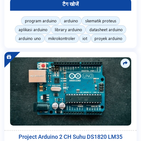
टैग खोजें
program arduino
arduino
skematik proteus
aplikasi arduino
library arduino
datasheet arduino
arduino uno
mikrokontroler
iot
proyek arduino
Project Arduino 2 CH Suhu DS1820 LM35