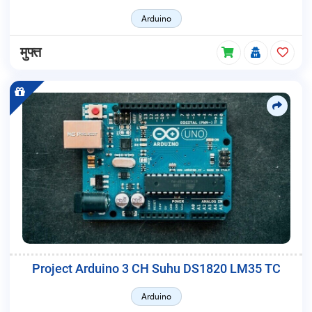
Arduino
मुफ्त
Project Arduino 3 CH Suhu DS1820 LM35 TC
Arduino