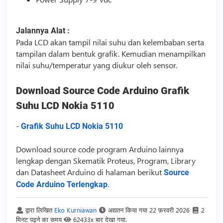
Jalannya Alat :
Pada LCD akan tampil nilai suhu dan kelembaban serta
tampilan dalam bentuk grafik. Kemudian menampilkan
nilai suhu/temperatur yang diukur oleh sensor.
Download
Source Code
Arduino Grafik
Suhu LCD Nokia 5110
-
Grafik Suhu LCD Nokia 5110
Download
source code
program Arduino lainnya
lengkap dengan Skematik Proteus, Program, Library
dan Datasheet Arduino di halaman berikut
Source
.
Code Arduino Terlengkap
द्वारा लिखित
Eko Kurniawan
अद्यतन किया गया
22 फ़रवरी 2026
2
मिनट पढ़ने का समय
62433x बार देखा गया.