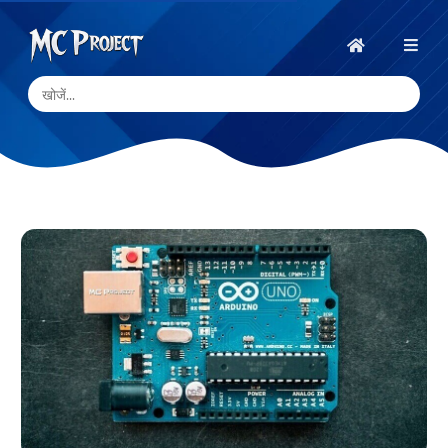
MC
Project
होम
Official
Store
डिजिटल
उत्पाद
स्टोर
और
फ्रीलांस
सेवाएँ