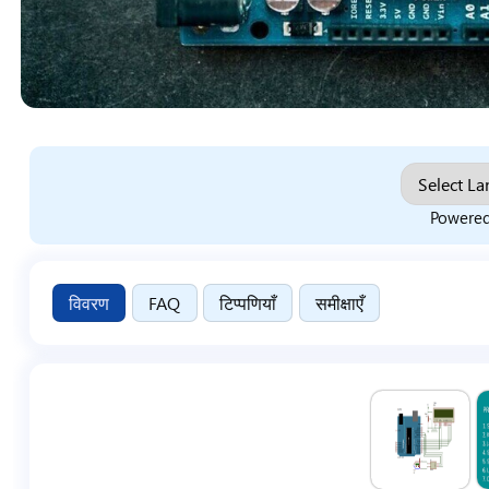
Powere
विवरण
FAQ
टिप्पणियाँ
समीक्षाएँ