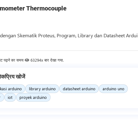
ermometer Thermocouple
dengan Skematik Proteus, Program, Library dan Datasheet Ardu
नट पढ़ने का समय
63294x बार देखा गया.
ोकप्रिय खोजें
ikasi arduino
library arduino
datasheet arduino
arduino uno
r
iot
proyek arduino