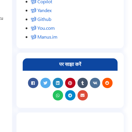
पूछें Copilot
पूछें Yandex
tu
पूछें Github
पूछें You.com
पूछें Manus.im
पर साझा करें