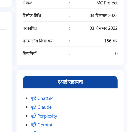
लेखक
MC Project
रिलीज़ तिथि
03 दिसम्बर 2022
प्रकाशित
03 दिसम्बर 2022
डाउनलोड किया गया
156 बार
टिप्पणियाँ
0
एआई सहायता
पूछें ChatGPT
पूछें Claude
पूछें Perplexity
पूछें Gemini