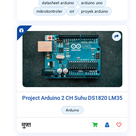
datasheet arduino
arduino uno
mikrokontroler
iot
proyek arduino
Project Arduino 2 CH Suhu DS1820 LM35
Arduino
मुफ्त