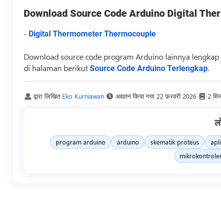
Download
Source Code
Arduino Digital Th
-
Digital Thermometer Thermocouple
Download
source code
program Arduino lainnya lengkap 
di halaman berikut
.
Source Code Arduino Terlengkap
द्वारा लिखित
Eko Kurniawan
अद्यतन किया गया
22 फ़रवरी 2026
2 मि
ल
program arduino
arduino
skematik proteus
apl
mikrokontrole