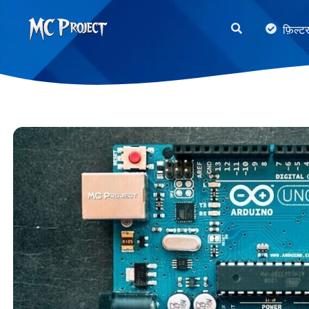
MC
फ़िल्ट
Project
Official
Store
डिजिटल
उत्पाद
स्टोर
और
फ्रीलांस
सेवाएँ