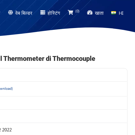
(0)
ण
वेब बिल्डर
होस्टिंग
खाता
HI
tal Thermometer di Thermocouple
wnload)
बर 2022