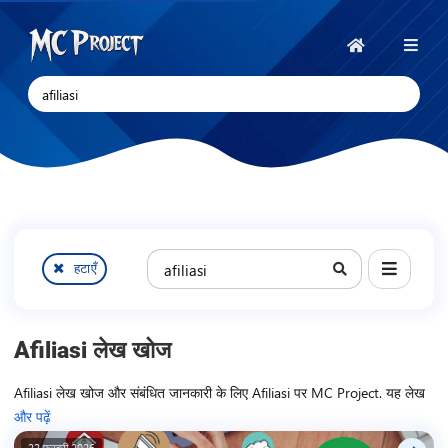
MC
Project
होम
Official
Store
डिजिटल
उत्पाद
स्टोर
कुल
और
6
हटाएँ
लेख।
फ्रीलांस
सेवाएँ
Afiliasi लेख खोज
Afiliasi लेख खोज और संबंधित जानकारी के लिए Afiliasi पर MC Project. यह लेख
संग्रह इंडोनेशिया में डिजिटल उत्पादों और फ्रीलांस सेवाओं का पूर्ण दस्तावेज़ प्रस्तुत
और पढ़ें
करता है, जिसमें स्टेप-बाय-स्टेप ट्यूटोरियल, विस्तृत समीक्षा और नवीनतम प्रोमो अपडेट
22 फ़रवरी 2026