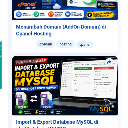
Menambah Domain (AddOn Domain) di
Cpanel Hosting
domain
hosting
cpanel
16 जुलाई 2026
Import & Export Database MySQL di