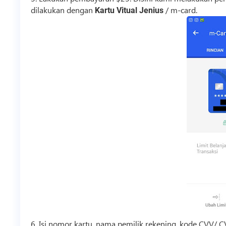
dilakukan dengan
/ m-card.
Kartu Vitual Jenius
6. Isi nomor kartu, nama pemilik rekening, kode CVV/ C