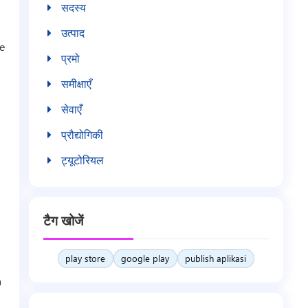
सदस्य
उत्पाद
e
प्रमो
समीक्षाएँ
सेवाएँ
प्रौद्योगिकी
ट्यूटोरियल
टैग खोजें
play store
google play
publish aplikasi
a