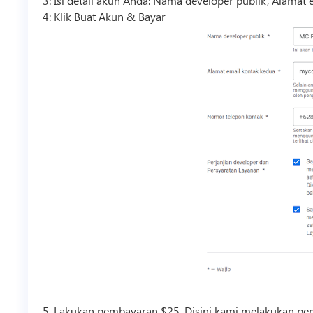
3: Isi detail akun Anda: Nama developer publik, Alama
4: Klik Buat Akun & Bayar
5. Lakukan pembayaran $25. Disini kami melakukan pe