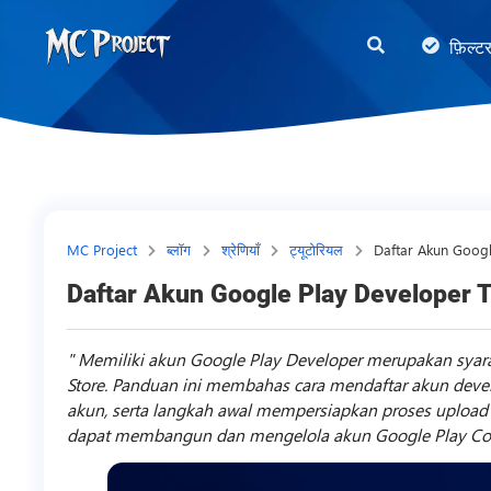
MC
फ़िल्ट
Project
Official
Store
डिजिटल
उत्पाद
स्टोर
MC Project
ब्लॉग
श्रेणियाँ
ट्यूटोरियल
Daftar Akun Googl
और
Daftar Akun Google Play Developer T
फ्रीलांस
सेवाएँ
Memiliki akun Google Play Developer merupakan syara
Store. Panduan ini membahas cara mendaftar akun develop
akun, serta langkah awal mempersiapkan proses uploa
dapat membangun dan mengelola akun Google Play Cons