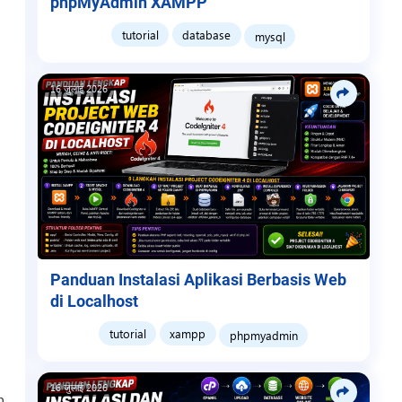
phpMyAdmin XAMPP
tutorial
database
mysql
16 जुलाई 2026
Panduan Instalasi Aplikasi Berbasis Web
di Localhost
tutorial
xampp
phpmyadmin
16 जुलाई 2026
n