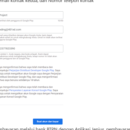
t email kontak kedua, dan Nomor telepon kontak
mbayaran melalui bank BTPN dengan Aplikasi Jenius, pembayara