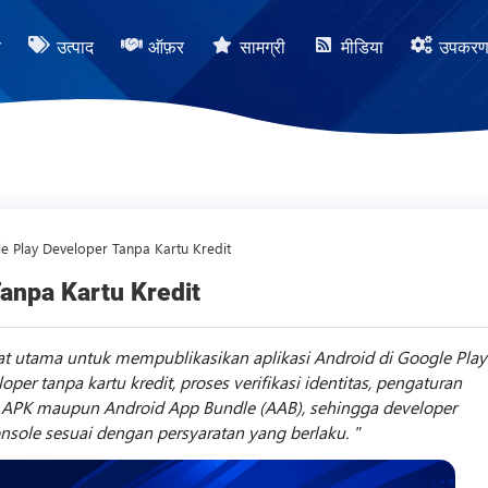
र
उत्पाद
ऑफ़र
सामग्री
मीडिया
उपकर
e Play Developer Tanpa Kartu Kredit
anpa Kartu Kredit
t utama untuk mempublikasikan aplikasi Android di Google Play
er tanpa kartu kredit, proses verifikasi identitas, pengaturan
d APK maupun Android App Bundle (AAB), sehingga developer
ole sesuai dengan persyaratan yang berlaku.