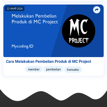
22 फ़रवरी 2026
Cara Melakukan Pembelian Produk di MC Project
member
pembelian
transaksi