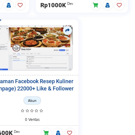
Dev
Rp1000K
aman Facebook Resep Kuliner
npage) 22000+ Like & Follower
Akun
0 Ventas
Dev
600K