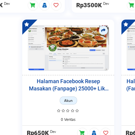
Dev
Dev
K
Rp3500K
Halaman Facebook Resep
Hal
Masakan (Fanpage) 25000+ Like
(Fa
& Follower
Akun
0 Ventas
Dev
Rp650K
Rp