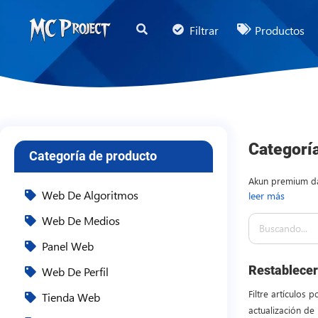
MC
Filtrar
Productos
Project
Official
Store
Tienda
de
Categorí
Categoría de producto
Productos
Digitales
Akun premium da
Web De Algoritmos
leer más
layanan yang dap
y
bagi developer, 
Web De Medios
Servicios
Code secara leb
Freelance
Panel Web
solusi akses lay
Restablecer 
Web De Perfil
Filtre artículos 
Tienda Web
actualización de