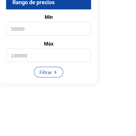
Rango de precios
Mín
Máx
Filtrar