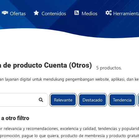
Ofertas
Contenidos
Medios
Herramient
a de producto Cuenta (Otros)
5 productos.
n layanan digital untuk mendukung pengembangan website, aplikasi, dan keb
at membantu proses pembuatan Desain Web, pengelolaan hosting, optimasi SE
digital marketer, maupun pelaku usaha yang membutuhkan tools tambahan unt
Relevante
Destacado
Tendencia
ih profesional. Setiap akun disediakan dengan informasi penggunaan yang j
anan digital yang relevan untuk menunjang produktivitas dan efisiensi dal
a otro filtro
por relevancia y recomendaciones, excelencia y calidad, tendencias y popularid
 promoción, pague lo que quiera, producto de membresía y producto gratuito.