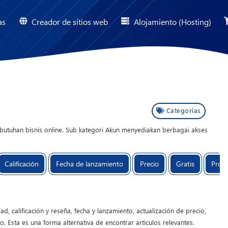
as
Creador de sitios web
Alojamiento (Hosting)
Categorías
utuhan bisnis online. Sub kategori Akun menyediakan berbagai akses
O, riset keyword, hingga distribusi aplikasi. Produk ini bermanfaat
uk mengelola Script Web, Script Aplikasi, serta proyek berbasis Source
Calificación
Fecha de lanzamiento
Precio
Gratis
Prom
elas agar dapat dimanfaatkan secara maksimal. MC Project menghadirkan
am membangun serta mengembangkan sistem berbasis teknologi.
ad, calificación y reseña, fecha y lanzamiento, actualización de precio,
 Esta es una forma alternativa de encontrar artículos relevantes.