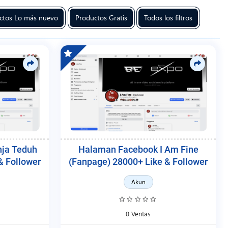
ctos Lo más nuevo
Productos Gratis
Todos los filtros
ja Teduh
Halaman Facebook I Am Fine
& Follower
(Fanpage) 28000+ Like & Follower
Akun
0 Ventas