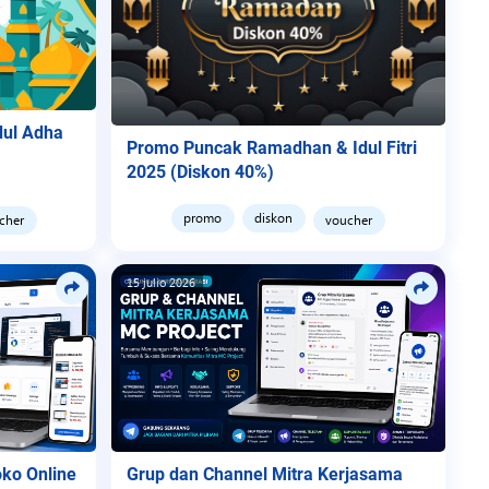
dul Adha
Promo Puncak Ramadhan & Idul Fitri
2025 (Diskon 40%)
promo
diskon
cher
voucher
15 julio 2026
ko Online
Grup dan Channel Mitra Kerjasama