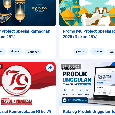
Project Spesial Ramadhan
Promo MC Project Spesial I
kon 25%)
2025 (Diskon 25%)
mo
diskon
promo
diskon
voucher
vou
6
15 julio 2026
sial Kemerdekaan RI ke 79
Katalog Produk Unggulan To