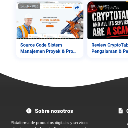
14 julio 2026
10 julio 2026
Source Code Sistem
Review CryptoTab
Manajemen Proyek & Profil
Pengalaman & Pe
Perusahaan
untuk Pengguna!
Bienvenido
Sobre nosotros
C
a
la
Plataforma de productos digitales y servicios