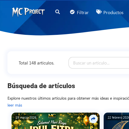
MC
Filtrar
Productos
Project
Official
Store
Tienda
de
Total 148 artículos.
Productos
Digitales
y
Búsqueda de artículos
Servicios
Explore nuestros últimos artículos para obtener más ideas e inspiraci
Freelance
leer más
19 marzo 2026
22 febrero 202