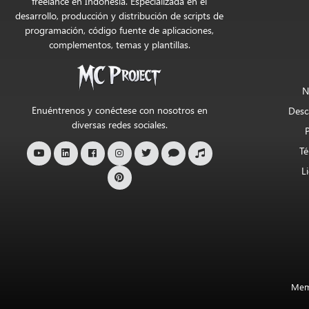
Tienda
freelance en Indonesia. Especializada en el
desarrollo, producción y distribución de scripts de
Oficial
programación, código fuente de aplicaciones,
de
complementos, temas y plantillas.
MC
Project
N
Enuéntrenos y conéctese con nosotros en
Desc
diversas redes sociales.
Té
L
Mem