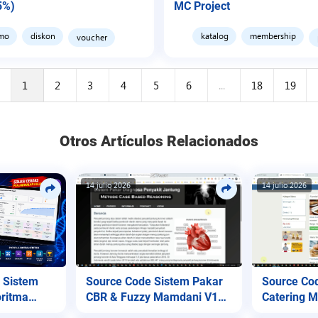
5%)
MC Project
mo
diskon
katalog
membership
voucher
1
2
3
4
5
6
...
18
19
Otros Artículos Relacionados
14 julio 2026
14 julio 2026
Source Code Sistem Pakar
Source Co
 Sistem
CBR & Fuzzy Mamdani V1
Catering 
ritma
(Diagnosa Jantung)
Native