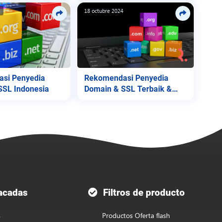
4
18 octubre 2024
si Penyedia
Rekomendasi Penyedia
SSL Indonesia
Domain & SSL Terbaik &
Termurah
acadas
Filtros de producto
s
Productos Oferta flash