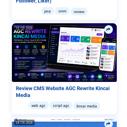
Follower, Liker)
jasa
smm
review
15 7月 2026
Review CMS Website AGC Rewrite Kincai
Media
web agc
script agc
kincai media
14 7月 2026