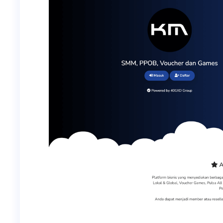
フ
リ
ー
ラ
ン
ス
サ
ー
ビ
ス