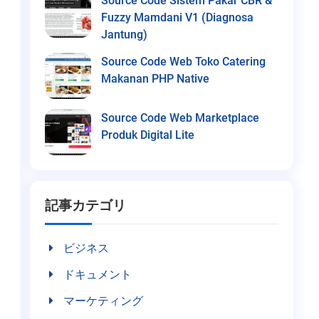
Source Code Sistem Pakar CBR &
Fuzzy Mamdani V1 (Diagnosa
Jantung)
Source Code Web Toko Catering
Makanan PHP Native
Source Code Web Marketplace
Produk Digital Lite
記事カテゴリ
ビジネス
ドキュメント
マーケティング