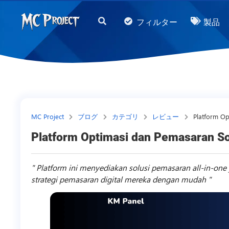
MC
フィルター
製品
Project
Official
Store
デ
ジ
タ
MC Project
ブログ
カテゴリ
レビュー
Platform Op
ル
Platform Optimasi dan Pemasaran Sos
製
品
Platform ini menyediakan solusi pemasaran all-in-o
ス
strategi pemasaran digital mereka dengan mudah
ト
ア
と