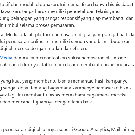
ntuitif dan mudah digunakan. Ini memastikan bahwa
bisnis
dapat
tawarkan, tanpa harus memiliki pengetahuan teknis yang
ukung pelanggan yang sangat responsif yang siap membantu dan
n timbul selama proses pemasaran.
cai Media adalah platform pemasaran digital yang sangat baik da
ui pemasaran online. Ini memiliki semua yang
bisnis
butuhkan
igital mereka dengan mudah dan efisien.
 Media
dan mulai memanfaatkan solusi pemasaran all-in-one
udah dan efektifnya platform ini dalam membantu
bisnis
mencapa
itik yang kuat yang membantu
bisnis
memantau hasil kampanye
ng sangat detail tentang bagaimana kampanye pemasaran
bisnis
anyak lagi. Ini membantu
bisnis
memahami bagaimana mereka
dan mencapai tujuannya dengan lebih baik.
t pemasaran digital lainnya, seperti Google Analytics, Mailchimp,