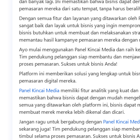
dan banyak lagi. Ini memastikan bahwa
bisnis
dapat de
pemasaran mereka dari satu tempat, tanpa harus beralih 
Dengan semua fitur dan layanan yang ditawarkan oleh Pa
sangat baik dan layak untuk
bisnis
yang ingin mempromo
bisnis
butuhkan untuk membuat dan melaksanakan strat
memantau hasil kampanye pemasaran mereka dengan
Ayo mulai menggunakan Panel Kincai Media dan raih k
Tim pendukung pelanggan siap membantu dan menjawab
proses pemasaran. Sukses untuk
bisnis
Anda!
Platform ini memberikan solusi yang lengkap untuk
bis
pemasaran digital mereka.
Panel Kincai Media
memiliki fitur analitik yang kuat dan
memastikan bahwa
bisnis
dapat dengan mudah mengelo
semua yang ditawarkan oleh platform ini,
bisnis
dapat m
membuat merek mereka lebih dikenal dan dicari.
Jangan ragu untuk bergabung dengan
Panel Kincai Med
sekarang juga! Tim pendukung pelanggan siap memban
timbul selama proses pemasaran. Sukses untuk
bisnis
A