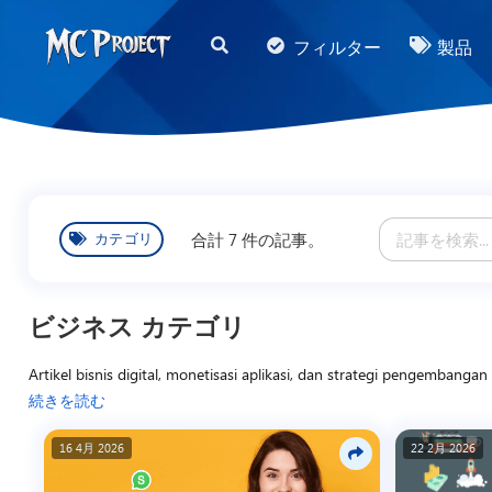
MC
フィルター
製品
Project
Official
Store
デ
ジ
合計 7 件の記事。
カテゴリ
タ
ル
製
ビジネス カテゴリ
品
Artikel bisnis digital, monetisasi aplikasi, dan strategi pengemban
ス
Script Web, memanfaatkan Script Aplikasi Android untuk layanan dig
続きを読む
ト
UMKM yang ingin mengembangkan model bisnis berbasis teknologi. Ar
ア
wawasan praktis agar pembaca mampu mengubah keahlian teknis menj
16 4月 2026
22 2月 2026
と