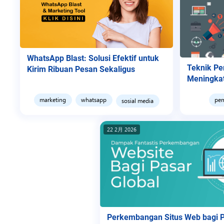
フ
リ
ー
ラ
WhatsApp Blast: Solusi Efektif untuk
ン
Teknik P
Kirim Ribuan Pesan Sekaligus
Meningkat
ス
サ
marketing
whatsapp
pe
sosial media
ー
ビ
22 2月 2026
ス
Perkembangan Situs Web bagi 