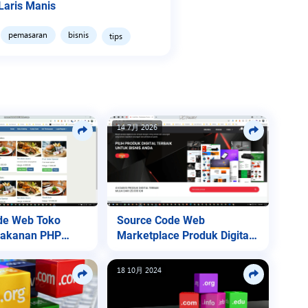
 Laris Manis
pemasaran
bisnis
tips
14 7月 2026
de Web Toko
Source Code Web
Makanan PHP
Marketplace Produk Digital
Lite
18 10月 2024