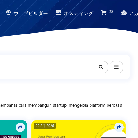
(0)
ウェブビルダー
ホスティング
ア
al membahas cara membangun startup, mengelola platform berbasis
usaha. Konten ditujukan bagi developer, freelancer, maupun pemilik
integrasi sistem pembayaran online. MC Project menghadirkan
22 2月 2026