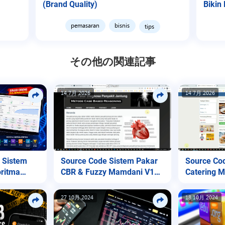
(Brand Quality)
Bikin
pemasaran
bisnis
tips
その他の関連記事
14 7月 2026
14 7月 2026
Source Code Sistem Pakar
Source Co
 Sistem
CBR & Fuzzy Mamdani V1
Catering 
ritma
(Diagnosa Jantung)
Native
27 10月 2024
18 10月 2024