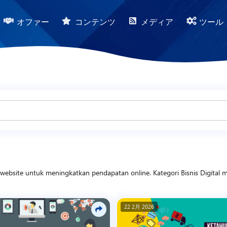
オファー
コンテンツ
メディア
ツール
gan website untuk meningkatkan pendapatan online. Kategori Bisnis Digit
ital, serta mengoptimalkan produk berbasis Source Code menjadi peluang 
tikel juga mengulas strategi skalabilitas, manajemen pelanggan, serta 
adi sumber pendapatan yang berkelanjutan di era transformasi digital.
22 2月 2026