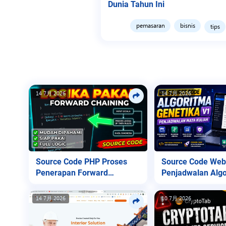
Dunia Tahun Ini
pemasaran
bisnis
tips
14 7月 2026
14 7月 2026
Source Code PHP Proses
Source Code Web
Penerapan Forward
Penjadwalan Algo
Chaining
Genetika v1
14 7月 2026
10 7月 2026