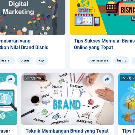
emasaran yang
Tips Sukses Memulai Bisnis
kan Nilai Brand Bisnis
Online yang Tepat
masaran
bisnis
pemasaran
bisnis
tips
22 2月 2026
22 2月 2
Pasar
Teknik Membangun Brand yang Tepat
Tips 