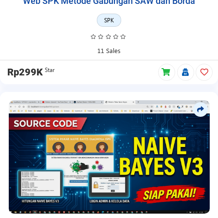
Web SPK Metode Gabungan SAW dan Borda
SPK
11 Sales
Star
Rp299K