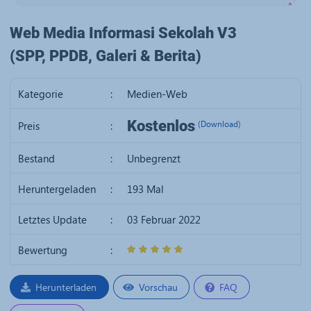
Web Media Informasi Sekolah V3
(SPP, PPDB, Galeri & Berita)
Kategorie
:
Medien-Web
IDR
Kostenlos
Preis
:
(Download)
19K
Bestand
:
Unbegrenzt
Heruntergeladen
:
193 Mal
Letztes Update
:
03 Februar 2022
Bewertung
:
5
/
5
Herunterladen
Vorschau
FAQ