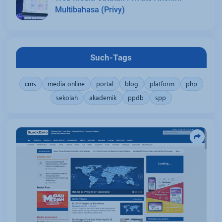
Multibahasa (Privy)
Such-Tags
cms
media online
portal
blog
platform
php
sekolah
akademik
ppdb
spp