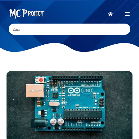
MC
Project
الرئيسية
Official
Store
متجر
المنتجات
الرقمية
وخدمات
العمل
الحر