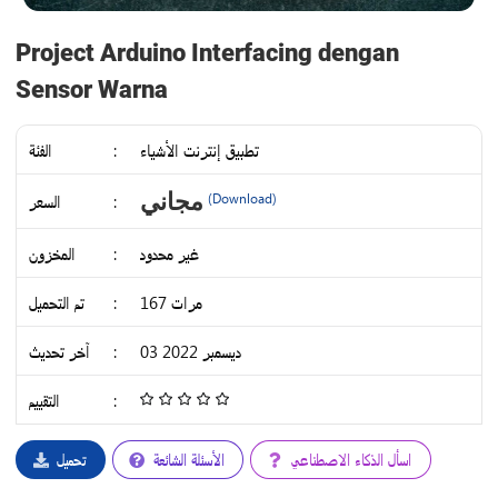
Project Arduino Interfacing dengan
Sensor Warna
تطبيق إنترنت الأشياء
:
الفئة
IDR
مجاني
:
السعر
(Download)
17K
غير محدود
:
المخزون
167 مرات
:
تم التحميل
03 ديسمبر 2022
:
آخر تحديث
:
التقييم
4.68
/
5
اسأل الذكاء الاصطناعي
الأسئلة الشائعة
تحميل