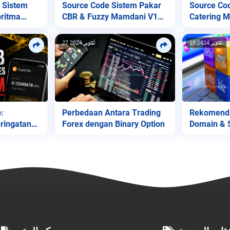
Source Code Sistem Pakar
Source Co
 Sistem
CBR & Fuzzy Mamdani V1
Catering 
ritma
(Diagnosa Jantung)
Native
18 أكتوبر 2024
27 أكتوبر 2024
Perbedaan Antara Trading
Rekomenda
:
Forex dengan Binary Option
Domain & 
ringatan