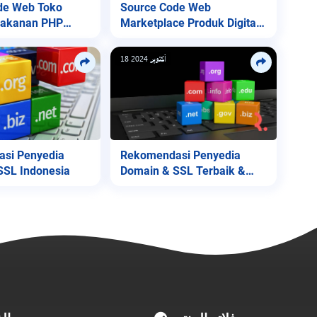
de Web Toko
Source Code Web
Makanan PHP
Marketplace Produk Digital
Lite
18 أكتوبر 2024
si Penyedia
Rekomendasi Penyedia
SSL Indonesia
Domain & SSL Terbaik &
Termurah