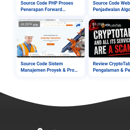
Source Code PHP Proses
Source Code Web
Penerapan Forward
Penjadwalan Algo
Chaining
Genetika v1
10 يوليو 2026
14 يوليو 2026
Source Code Sistem
Review CryptoTab
Manajemen Proyek & Profil
Pengalaman & Pe
Perusahaan
untuk Pengguna!
مرحبًا