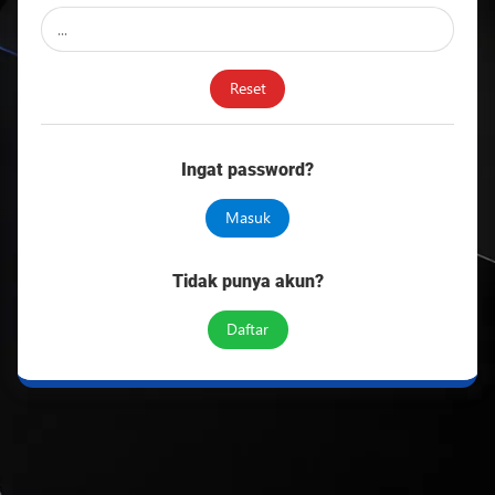
Selamat
Datang
di
Reset
MC
Project
Ingat password?
Official
Store
Masuk
Tidak punya akun?
Daftar