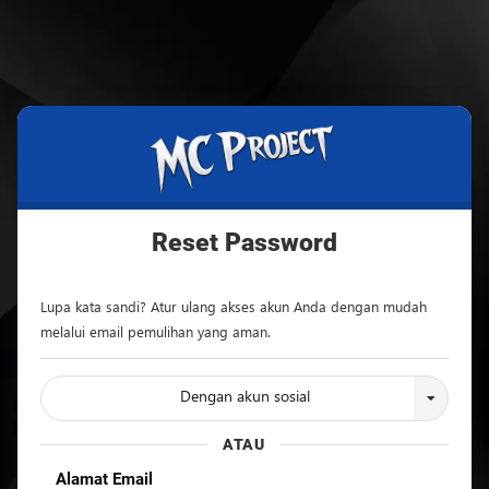
MC
Project
Official
Store
Reset Password
Toko
Lupa kata sandi? Atur ulang akses akun Anda dengan mudah
Produk
melalui email pemulihan yang aman.
Digital
&
Dengan akun sosial
Jasa
Freelance
ATAU
Alamat Email