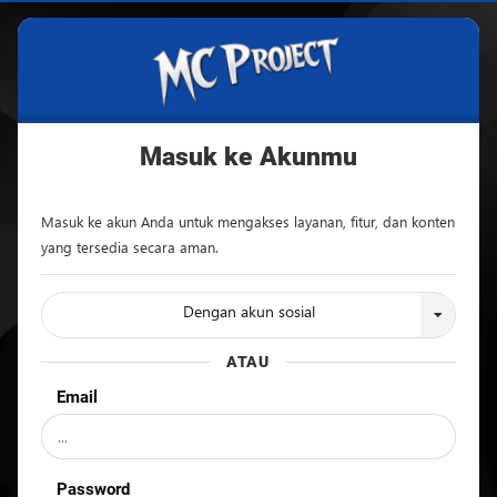
MC
Project
Official
Store
Masuk ke Akunmu
Toko
Masuk ke akun Anda untuk mengakses layanan, fitur, dan konten
Produk
yang tersedia secara aman.
Digital
&
Dengan akun sosial
Jasa
Freelance
ATAU
Email
Selamat
Datang
Password
di