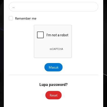
MC
Project
Remember me
Official
Store
Masuk
Lupa password?
Reset