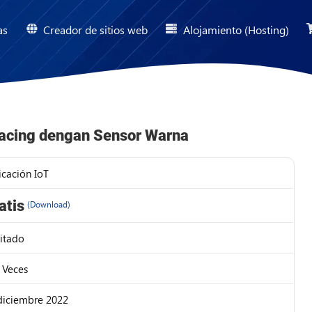
as
Creador de sitios web
Alojamiento (Hosting)
rfacing dengan Sensor Warna
icación IoT
atis
(Download)
K
mitado
 Veces
diciembre 2022