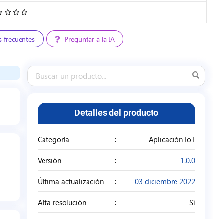
4.68
/
5
s frecuentes
Preguntar a la IA
Detalles del producto
Categoría
Aplicación IoT
Versión
1.0.0
Última actualización
03 diciembre 2022
Alta resolución
Sí