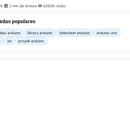
26
2 min de lectura
62929x vistas.
edas populares
ikasi arduino
library arduino
datasheet arduino
arduino uno
r
iot
proyek arduino