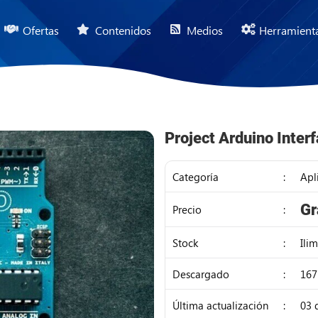
Ofertas
Contenidos
Medios
Herramient
Project Arduino Inte
Categoría
:
Apl
IDR
Gr
Precio
:
17
Stock
:
Ili
Descargado
:
167
Última actualización
:
03 