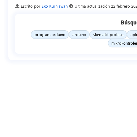
Escrito por
Eko Kurniawan
Última actualización
22 febrero 20
Búsqu
program arduino
arduino
skematik proteus
apl
mikrokontrole