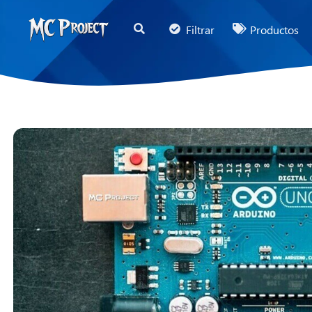
MC
Filtrar
Productos
Project
Official
Store
Tienda
de
Productos
Digitales
y
Servicios
Freelance