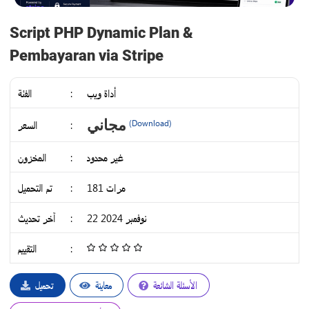
Script PHP Dynamic Plan &
Pembayaran via Stripe
أداة ويب
:
الفئة
IDR
مجاني
:
السعر
(Download)
31K
غير محدود
:
المخزون
181 مرات
:
تم التحميل
22 نوفمبر 2024
:
آخر تحديث
:
التقييم
4.68
/
5
الأسئلة الشائعة
معاينة
تحميل