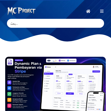
MC
Project
الرئيسية
Official
Store
متجر
المنتجات
الرقمية
وخدمات
العمل
الحر