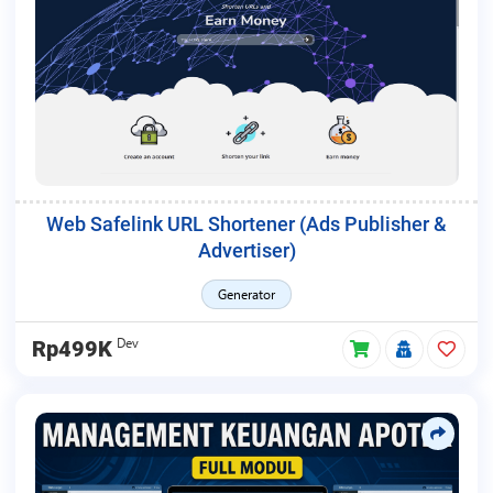
Web Safelink URL Shortener (Ads Publisher &
Advertiser)
Generator
Dev
Rp499K