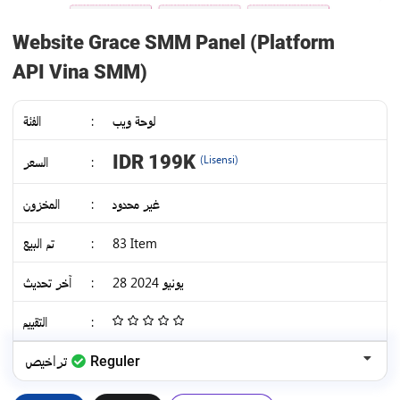
Website Grace SMM Panel (Platform
API Vina SMM)
الفئة
:
لوحة ويب
IDR 199K
السعر
:
(Lisensi)
المخزون
:
غير محدود
تم البيع
:
83 Item
آخر تحديث
:
28 يونيو 2024
التقييم
:
4.68
/
تراخيص
Reguler
5