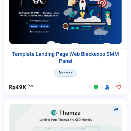
Template Landing Page Web Blackexpo SMM
Panel
Frontend
Star
Rp49K