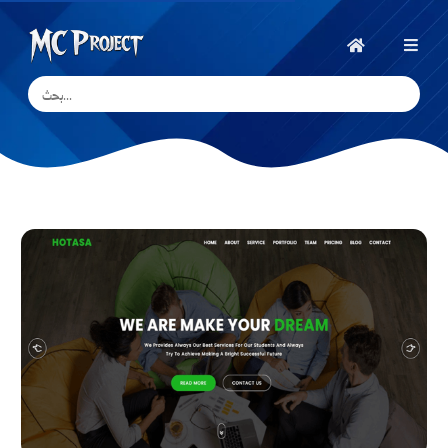
MC
Project
الرئيسية
Official
Store
متجر
المنتجات
الرقمية
وخدمات
العمل
الحر