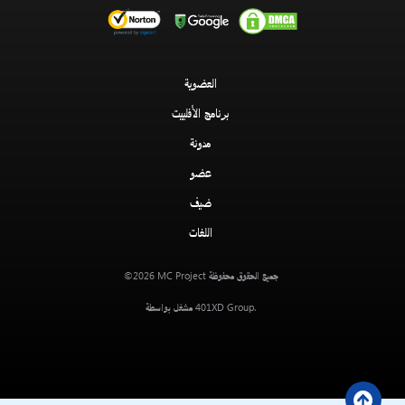
العضوية
برنامج الأفلييت
مدونة
عضو
ضيف
اللغات
MC Project
جميع الحقوق محفوظة
©2026
401XD Group
.
مشغل بواسطة