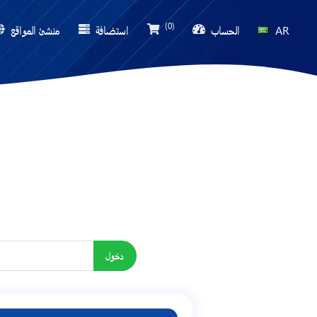
(0)
AR
الحساب
استضافة
منشئ المواقع
دخول