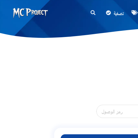
MC
تصفية
Project
Official
Store
متجر
المنتجات
الرقمية
وخدمات
العمل
الحر