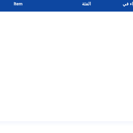
اء في
الفئة
Item