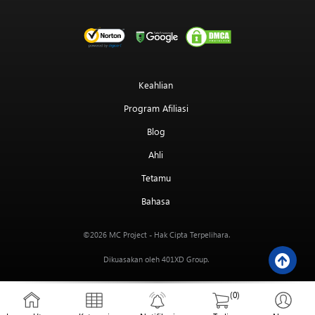
Keahlian
Program Afiliasi
Blog
Ahli
Tetamu
Bahasa
MC Project
©2026
- Hak Cipta Terpelihara.
401XD Group
Dikuasakan oleh
.
(0)