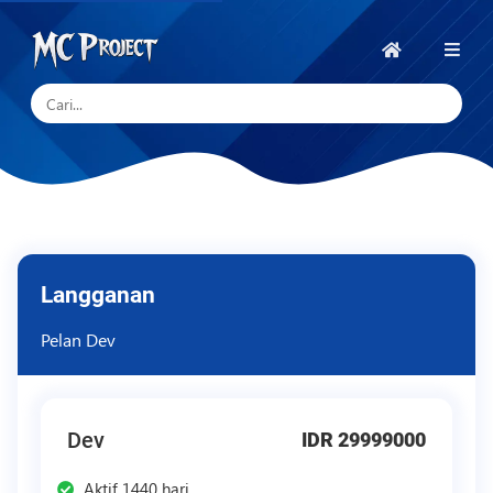
MC
Project
Laman
Utama
Official
Store
Kedai
Produk
Digital
&
Langganan
Perkhidmatan
Pelan Dev
Freelance
Dev
IDR 29999000
Aktif 1440 hari